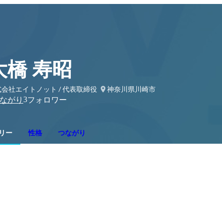
大橋 寿昭
会社エイトノット / 代表取締役
神奈川県川崎市
3
ながり
フォロワー
リー
性格
つながり