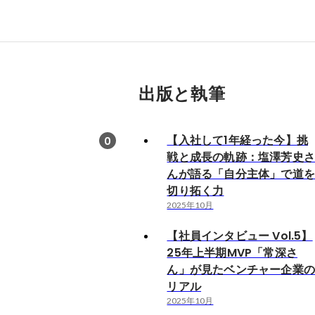
出版と執筆
【入社して1年経った今】挑
0
戦と成長の軌跡：塩澤芳史
んが語る「自分主体」で道
切り拓く力
2025年10月
【社員インタビュー Vol.5】
25年上半期MVP「常深さ
ん」が見たベンチャー企業
リアル
2025年10月