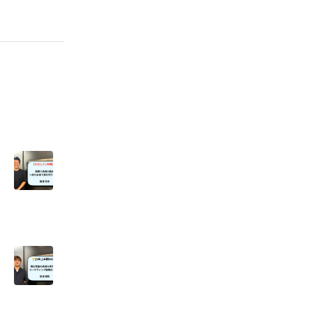
さ
を
の