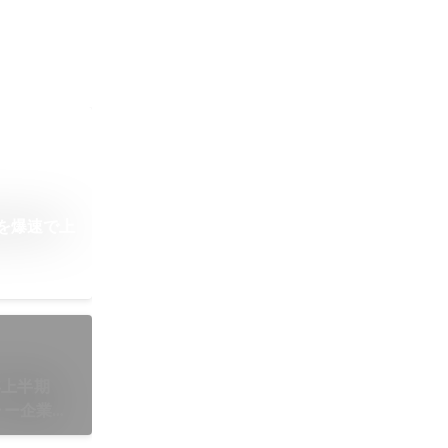
を爆速で上
年上半期
ャー企業の