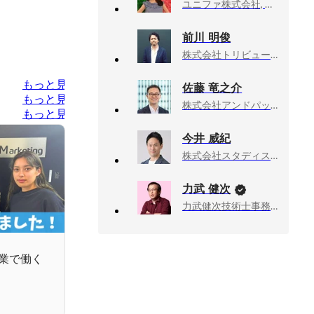
ユニファ株式会社, コーポレート本部 人事総務部 兼 事業開発部
前川 明俊
株式会社トリビュー, 人事・ユーザーリレーション本部 執行役員CHRO
もっと見る
佐藤 竜之介
もっと見る
株式会社アンドパッド, 開発本部執行役員
もっと見る
今井 威紀
株式会社スタディスト, 執行役員CHRO/人事部 部長
力武 健次
力武健次技術士事務所, 所長
業で働く