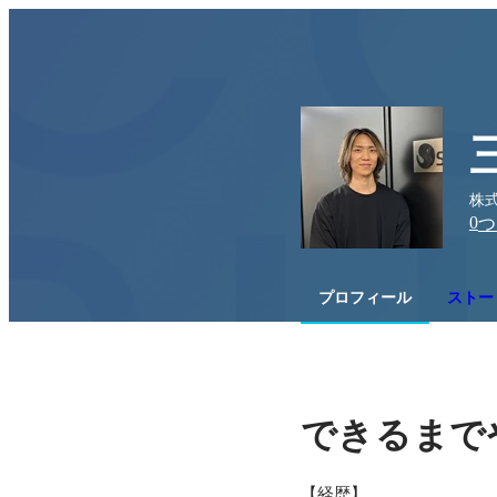
株式
0
つ
プロフィール
ストーリ
できるまで
【経歴】
