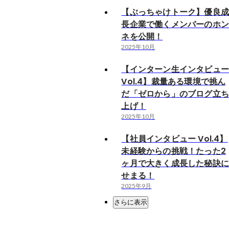
【ぶっちゃけトーク】優良
長企業で働くメンバーのホ
ネを公開！
2025年10月
【インターン生インタビュ
Vol.4】裁量ある環境で挑ん
だ「ゼロから」のブログ立
上げ！
2025年10月
【社員インタビュー Vol.4】
未経験からの挑戦！たった2
ヶ月で大きく成長した秘訣
せまる！
2025年9月
さらに表示