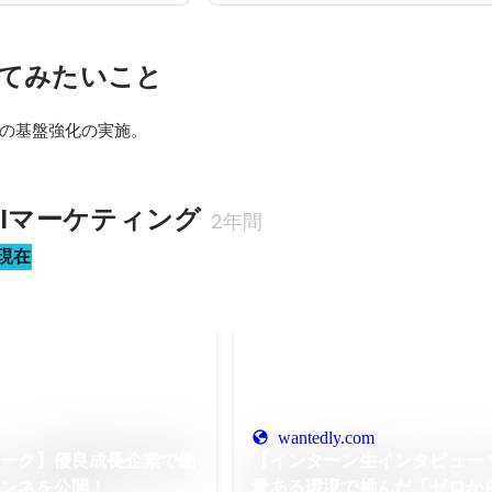
てみたいこと
グの基盤強化の実施。
AIマーケティング
2年間
現在
wantedly.com
トーク】優良成長企業で働
【インターン生インタビュー V
ホンネを公開！
量ある環境で挑んだ「ゼロか