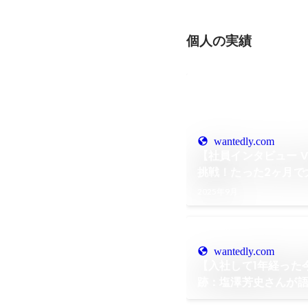
個人の実績
wantedly.com
【社員インタビュー V
挑戦！たった2ヶ月で
せまる！
2025年9月
wantedly.com
【入社して1年経った
跡：塩澤芳史さんが
を切り拓く力