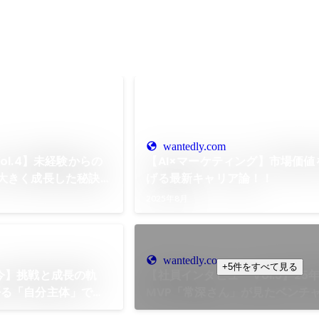
wantedly.com
ol.4】未経験からの
【AI×マーケティング】市場価値
大きく成長した秘訣に
げる最新キャリア論！！
2025年8月
wantedly.com
+5件をすべて見る
今】挑戦と成長の軌
【社員インタビュー Vol.5】25
語る「自分主体」で道
MVP「常深さん」が見たベンチ
リアル