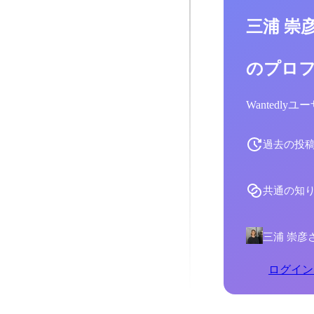
三浦 崇
のプロ
Wantedl
過去の投
共通の知
三浦 崇彦
ログイン