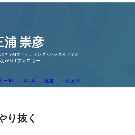
三浦 崇彦
会社SAIマーケティング / バックオフィス
1
ながり
フォロワー
ー 10
スキル
性格
つながり
やり抜く