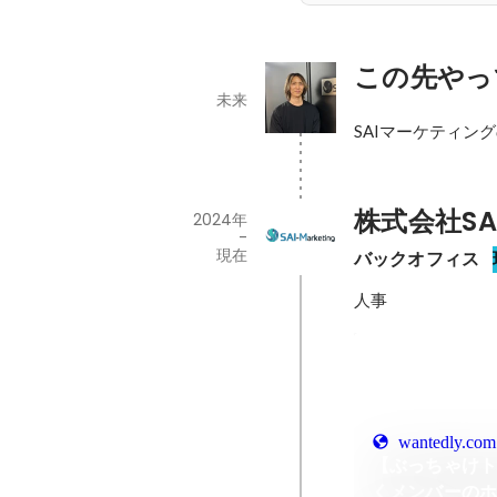
この先やっ
未来
SAIマーケティン
株式会社S
2024年
-
現在
バックオフィス
人事
wantedly.com
【ぶっちゃけ
くメンバーの