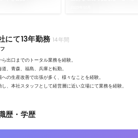
グ立ち上げ！
2025年10月
社にて13年勤務
14年間
ッフ
から出口までのトータル業務を経験。

海道、青森、福島、兵庫と転勤。

場への生産改善で出張が多く、様々なことを経験。

動し、本社スタッフとして経営層に近い立場にて業務を経験。
職歴・学歴