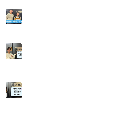
成
ン
ー
ち
に