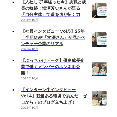
【入社して1年経った今】挑戦と成
長の軌跡：塩澤芳史さんが語る
「自分主体」で道を切り拓く力
2025年10月
【社員インタビュー Vol.5】25年
上半期MVP「常深さん」が見たベ
ンチャー企業のリアル
2025年10月
【ぶっちゃけトーク】優良成長企
業で働くメンバーのホンネを公
開！
2025年10月
【インターン生インタビュー
Vol.4】裁量ある環境で挑んだ「ゼ
ロから」のブログ立ち上げ！
2025年10月