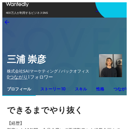
アプリを使う
400万人が利用するビジネスSNS
三浦 崇彦
株式会社SAIマーケティング / バックオフィス
0
1
つながり
フォロワー
プロフィール
ストーリー 10
スキル
性格
つなが
できるまでやり抜く
【経歴】
