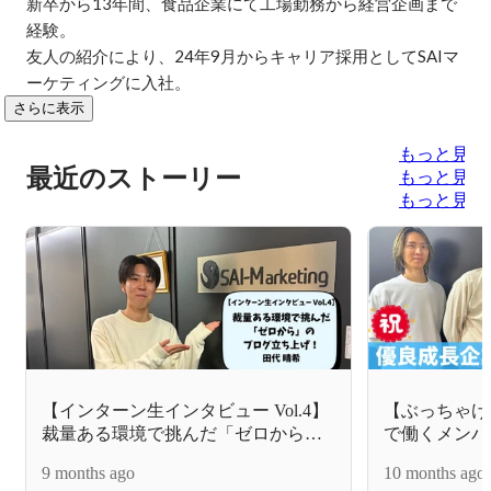
新卒から13年間、食品企業にて工場勤務から経営企画まで
経験。

友人の紹介により、24年9月からキャリア採用としてSAIマ
ーケティングに入社。
さらに表示
もっと見る
最近のストーリー
もっと見る
もっと見る
【インターン生インタビュー Vol.4】
【ぶっちゃけ
裁量ある環境で挑んだ「ゼロから」
で働くメンバ
のブログ立ち上げ！
9 months ago
10 months ago