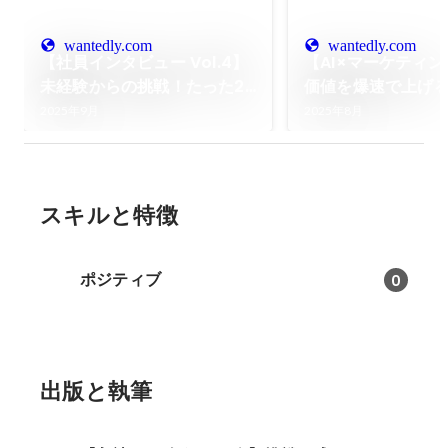
wantedly.com
wantedly.com
【社員インタビュー Vol.4】
【AI×マーケティ
未経験からの挑戦！たった2
価値を爆速で上げ
ヶ月で大きく成長した秘訣に
リア論！！
2025年9月
2025年8月
せまる！
スキルと特徴
ポジティブ
0
出版と執筆