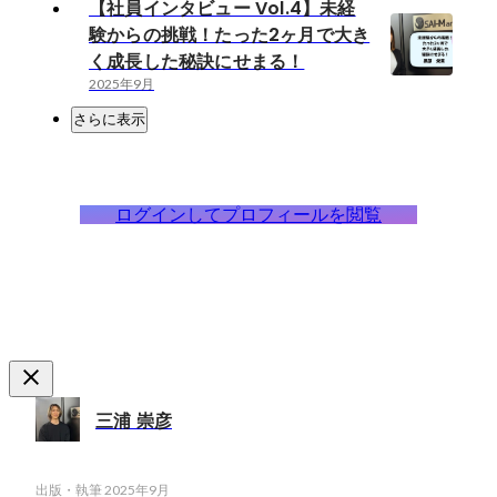
【社員インタビュー Vol.4】未経
験からの挑戦！たった2ヶ月で大き
く成長した秘訣にせまる！
2025年9月
さらに表示
ログインしてプロフィールを閲覧
三浦 崇彦
出版・執筆
2025年9月