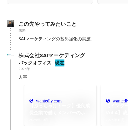
この先やってみたいこと
未来
SAIマーケティングの基盤強化の実施。
株式会社SAIマーケティング
バックオフィス
現在
2024年
-
人事
wantedly.com
wantedly
【ぶっちゃけトーク】優良成
【インター
長企業で働くメンバーのホン
Vol.4】
ネを公開！
だ「ゼロか
2025年10月
2025年10月
上げ！