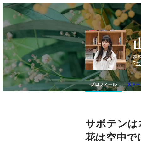
株式
7
つ
プロフィール
ストー
サボテンは
花は空中で