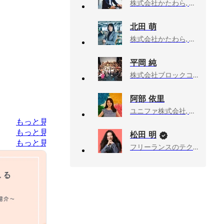
株式会社かたわら, 人事顧問
北田 萌
株式会社かたわら, プランナー
平岡 純
株式会社ブロックコーポレーション, 人事部長
阿部 依里
ユニファ株式会社, コーポレート本部 人事総務部 兼 事業開発部
もっと見る
もっと見る
松田 明
もっと見る
フリーランスのテクニカルアドバイザー業, 技術顧問