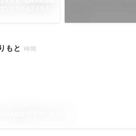
躍を支える「短時間勤務制
どうしてプログラミングを学
【サツドラジョブスタイル
か？！
】
2024年4月
りもと
1年間
くらんぼを“守る”ケーキづくり