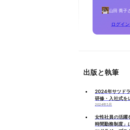
山田 喬子
ログイン
出版と執筆
2024年サツド
研修・入社式を
2024年5月
女性社員の活躍
時間勤務制度」