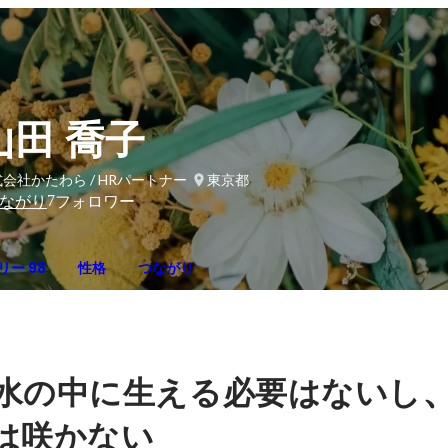
山田 喬子
会社かたわら / HRパートナー
東京都
7
ながり
フォロワー
リー 98
性格
つながり
水の中に生える必要はないし
は咲かない