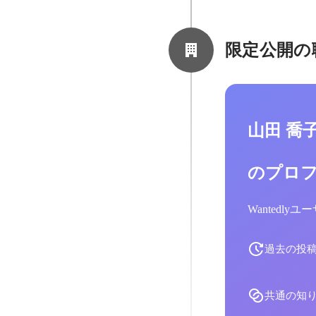
限定公開の
山田 喬
のプロ
Wantedl
過去の投
共通の知