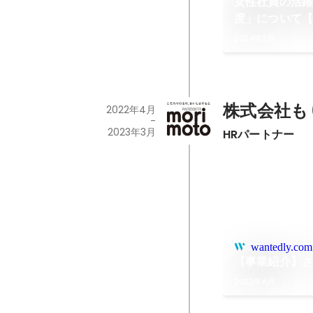
女性社員の活
度」について
の制度を紹介
2024年5月
株式会社も
2022年4月
-
2023年3月
HRパートナー
wantedly.com
【事業紹介】さ
2022年6月