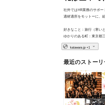
社外ではHR業務のサポー
適材適所をモットーに、組
好きなこと：旅行（寒いとこ
ゆかりのある町：東京都三鷹市
katawara.jp
+1
最近のストーリ