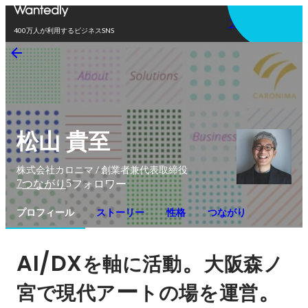
アプリを使う
400万人が利用するビジネスSNS
松山 貴至
株式会社カロニマ / 創業者兼代表取締役
7
5
つながり
フォロワー
プロフィール
ストーリー
性格
つながり
AI/DX
。
を軸に活動
大阪森ノ
ー
。
宮で現代ア
トの場を運営