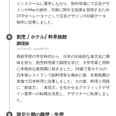
インスクールに通学しながら、制作現場にて広告デザ
インやMacの操作、印刷に関する知識を習得するため
DTPオペレーターとして広告デザインの印刷データ
制作に従事しました。
割烹 / ホテル/ 料亭旅館
調理師
1997年9月
-
2004年9月
商経学部の学生時代から、日本の伝統的な食文化に興
味を持ち、割烹料理屋で調理を学び、大学卒業と同時
に本格的な板前職に就きました。24歳で某ホテルの
日本食レストランで副料理長を務めた後、京都祇園の
老舗で日本料理に従事しました。その後、料理と同様
に「創造力」「表現力」を生かせるグラフィックデザ
イン業界への転職を決意し、デザイナーに転身しまし
た。
限定公開の職歴・学歴