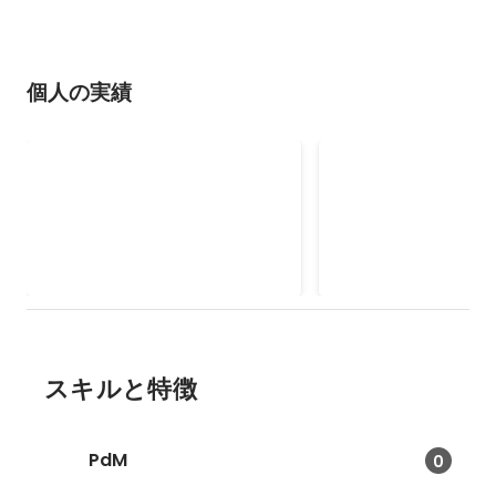
個人の実績
basou — AI エージェントの
Kozou — Postgr
作業を、コードの隣に記録す
「意味」を AI に
Claude Code などの AI エージェ
列の型ではなく業務的な
るOSS開発
イラするOSS開発
ントの作業 (実行コマンド・意思
本の列・status の
決定・承認・git スナップショッ
き行・正本ビュー) を C
2026年5月
2026年5月
ト・出力) を、コードの隣に置け
ON やビュー定義から
る構造化 JSONL として記録・再
MCP 経由で AI エー
生・検証できる OSS。エージェン
す OSS。「1 つの定
ト任せの開発でも「何を・なぜ」
の忠実な形へ」を掲げ
を後から辿れる。
ルでも正しいクエリを
スキルと特徴
PdM
0