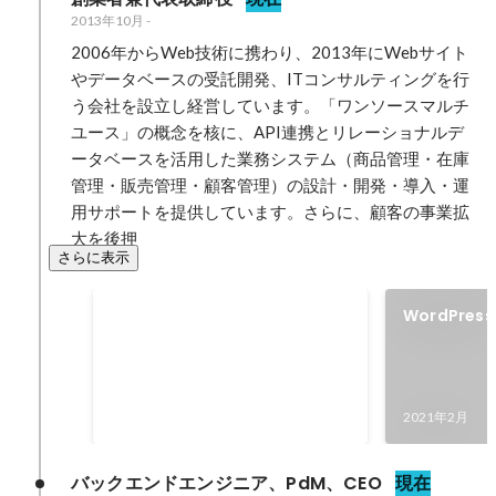
2013年10月
-
2006年からWeb技術に携わり、2013年にWebサイト
やデータベースの受託開発、ITコンサルティングを行
う会社を設立し経営しています。「ワンソースマルチ
ユース」の概念を核に、API連携とリレーショナルデ
ータベースを活用した業務システム（商品管理・在庫
管理・販売管理・顧客管理）の設計・開発・導入・運
用サポートを提供しています。さらに、顧客の事業拡
大を後押
さらに表示
情報システムに関する発明で
WordPres
特許出願
api"をリリ
情報システムに関する発明で特許
出願
2022年1月
-
2022年12月
2021年2月
バックエンドエンジニア、PdM、CEO
現在