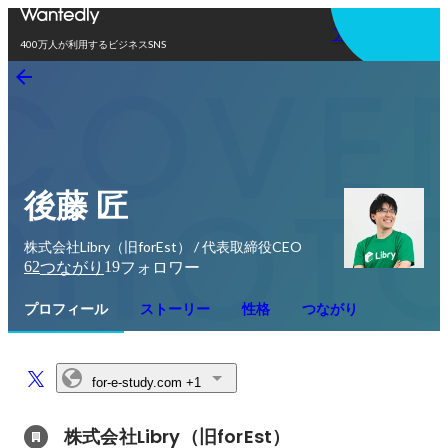
アプリを使う
400万人が利用するビジネスSNS
後藤 匠
株式会社Libry（旧forEst） / 代表取締役CEO
62
19
つながり
フォロワー
プロフィール
ストーリー
性格
つながり
for-e-study.com
+1
株式会社Libry（旧forEst）