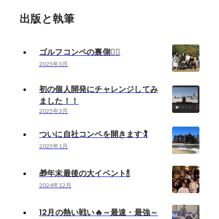
出版と執筆
ゴルフコンペの裏側🏌️‍♀️
2025年3月
初の個人開発にチャレンジしてみ
ました！！
2025年3月
ついに自社コンペを開きます🏌️
2025年1月
🎁年末最後の大イベント🍾
2024年12月
12月の熱い戦い🔥～最速・最強～