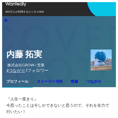
アプリを使う
400万人が利用するビジネスSNS
内藤 拓実
株式会社GROW / 営業
4
3
つながり
フォロワー
プロフィール
ストーリー 106
性格
つながり
『人生一度きり』

今思ったことは今しかできないと思うので、それを全力で
行いたい！
