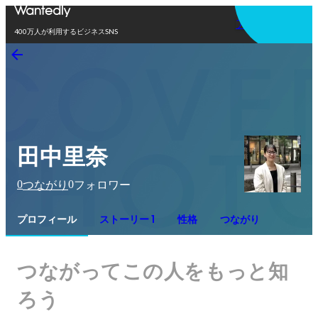
アプリを使う
400万人が利用するビジネスSNS
田中里奈
0
0
つながり
フォロワー
プロフィール
ストーリー 1
性格
つながり
つながってこの人をもっと知
ろう