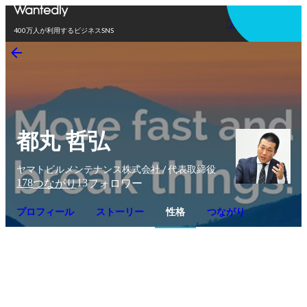
アプリを使う
400万人が利用するビジネスSNS
都丸 哲弘
ヤマトビルメンテナンス株式会社 / 代表取締役
178
13
つながり
フォロワー
プロフィール
ストーリー
性格
つながり