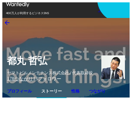
アプリを使う
400万人が利用するビジネスSNS
都丸 哲弘
ヤマトビルメンテナンス株式会社 / 代表取締役
178
13
つながり
フォロワー
プロフィール
ストーリー
性格
つながり