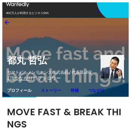
アプリを使う
400万人が利用するビジネスSNS
都丸 哲弘
ヤマトビルメンテナンス株式会社 / 代表取締役
178
13
つながり
フォロワー
プロフィール
ストーリー
性格
つながり
MOVE FAST & BREAK THI
NGS