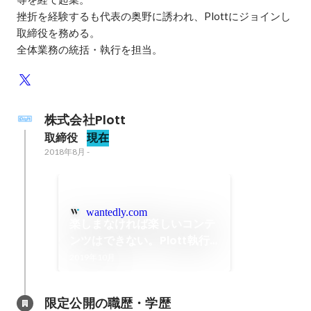
挫折を経験するも代表の奥野に誘われ、Plottにジョインし
取締役を務める。

全体業務の統括・執行を担当。
株式会社Plott
取締役
現在
2018年8月
-
wantedly.com
楽しまなければ楽しいコンテ
ンツはできない。Plott執行
役員林の考える「好きなこと
2019年10月
で生きていく」
限定公開の職歴・学歴