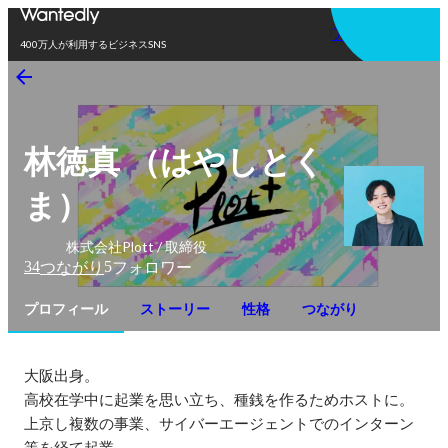
アプリを使う
400万人が利用するビジネスSNS
林徳真 （はやしとく
ま）
株式会社Plott / 取締役
34
5
つながり
フォロワー
プロフィール
ストーリー
性格
つながり
大阪出身。

高校在学中に起業を思い立ち、種銭を作るためホストに。

上京し複数の事業、サイバーエージェントでのインターン
等を経て起業。
