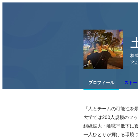
株式
3
つ
プロフィール
ストーリ
「人とチームの可能性を最
大学では200人規模のフ
組織拡大・離職率低下に貢
一人ひとりが輝ける環境