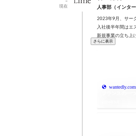
-
現在
人事部（インタ
2023年9月、サ
入社後半年間はエ
新規事業の立ち上げ
さらに表示
wantedly.com
フランスの一つ
2026年5月