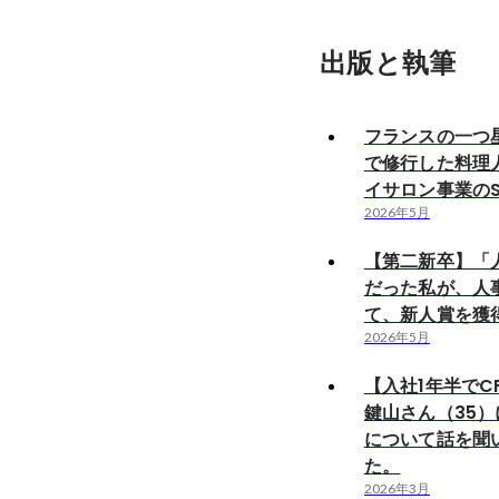
出版と執筆
フランスの一つ
で修行した料理
イサロン事業の
2026年5月
【第二新卒】「
だった私が、人
て、新人賞を獲
2026年5月
【入社1年半でC
鍵山さん（35
について話を聞
た。
2026年3月