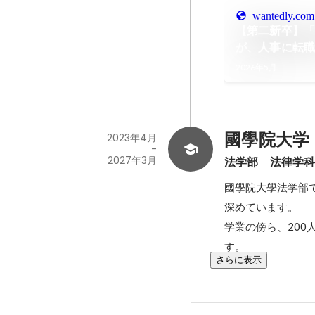
wantedly.com
【第二新卒】
が、人事に転
まで
2026年5月
國學院大学
2023年4月
-
2027年3月
法学部　法律学
國學院大學法学部
深めています。

学業の傍ら、20
す。
さらに表示