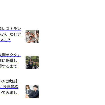
星レストラン
人が、なぜア
SVに？
人間オタク」
事に転職し
得するまで
FOに就任】
）に役員昇格
いてみまし