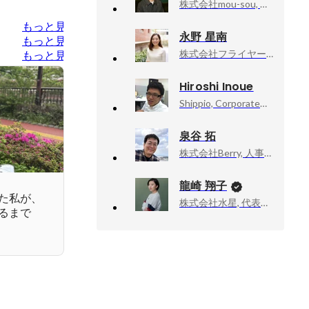
株式会社mou-sou, 取締役
もっと見る
永野 星南
もっと見る
株式会社フライヤー, 人事マネジャー
もっと見る
Hiroshi Inoue
Shippio, Corporate管掌
泉谷 拓
株式会社Berry, 人事総務部 部長
龍崎 翔子
た私が、
株式会社水星, 代表取締役
るまで