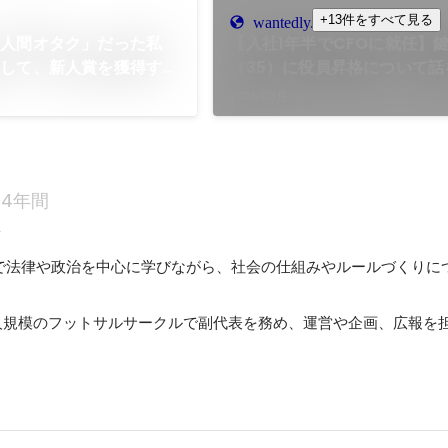
+13件をすべて見る
wantedly.com
「人間オタク」だった私
【入社1年半でCFOに就任】
職して、新人賞を獲得する
（35）に役員昇格について話
みました。
2026年3月
4年間
科
で法律や政治を中心に学びながら、社会の仕組みやルールづくりに
0人規模のフットサルサークルで副代表を務め、運営や企画、広報を