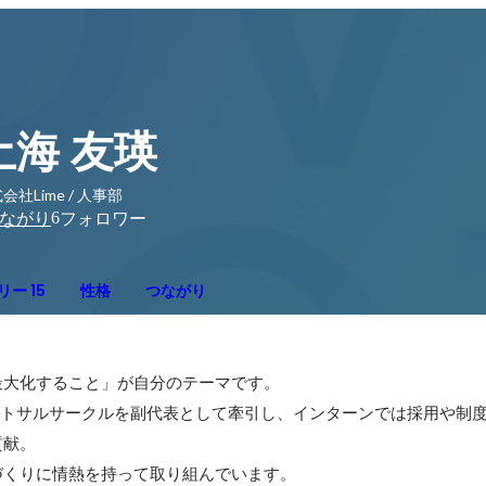
土海 友瑛
会社Lime / 人事部
6
ながり
フォロワー
ー 15
性格
つながり
大化すること」が自分のテーマです。

ットサルサークルを副代表として牽引し、インターンでは採用や制
献。

づくりに情熱を持って取り組んでいます。