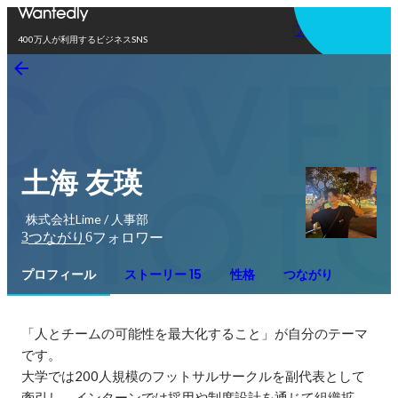
アプリを使う
400万人が利用するビジネスSNS
土海 友瑛
株式会社Lime / 人事部
3
6
つながり
フォロワー
プロフィール
ストーリー 15
性格
つながり
「人とチームの可能性を最大化すること」が自分のテーマ
です。

大学では200人規模のフットサルサークルを副代表として
牽引し、インターンでは採用や制度設計を通じて組織拡