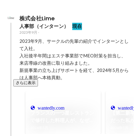
株式会社Lime
人事部（インターン）
現在
2023年9月
-
2023年9月、サークルの先輩の紹介でインターンとし
て入社。

入社後半年間はエステ事業部でMEO対策を担当し、
来店導線の改善に取り組みました。

新規事業の立ち上げサポートを経て、2024年5月から
は人事部へ本格異動。
さらに表示
wantedly.com
wantedly
フランスの一つ星レストラン
【第二新卒
で修行した料理人が、なぜア
だった私が
イサロン事業のSVに？
て、新人賞
2026年5月
2026年5月