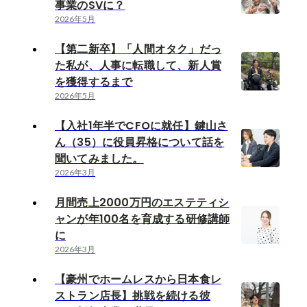
事業のSVに？
2026年5月
【第二新卒】「人間オタク」だっ
た私が、人事に転職して、新人賞
を獲得するまで
2026年5月
【入社1年半でCFOに就任】鍵山さ
ん（35）に役員昇格について話を
聞いてみました。
2026年3月
月間売上2000万円のエステティシ
ャンが年100名を育成する研修講師
に
2026年3月
【豪州でホームレスから日本食レ
ストラン店長】挑戦を続ける彼