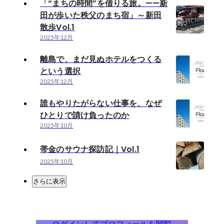
「“まちの時間”を借りる旅。——新
田が歩いた秩父のまち宿」～新田
散歩Vol.1
2025年12月
離島で、まだ見ぬホテルをつくる
という選択
2025年12月
誰もやりたがらない仕事を、なぜ
ひとりで請け負ったのか
2025年10月
帯金のサウナ探訪記｜Vol.1
2025年10月
さらに表示