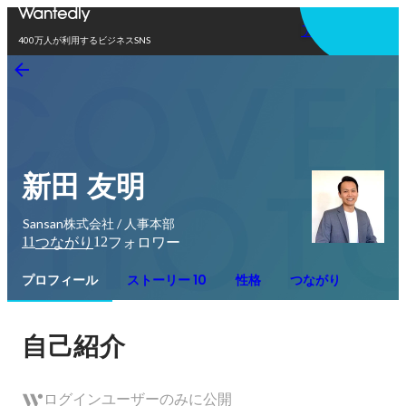
アプリを使う
400万人が利用するビジネスSNS
新田 友明
Sansan株式会社 / 人事本部
11
12
つながり
フォロワー
プロフィール
ストーリー 10
性格
つながり
自己紹介
ログインユーザーのみに公開