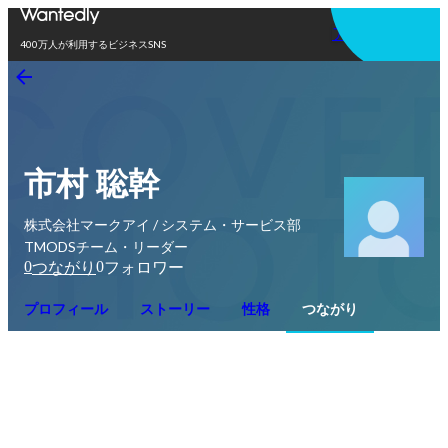
アプリを使う
400万人が利用するビジネスSNS
市村 聡幹
株式会社マークアイ / システム・サービス部
TMODSチーム・リーダー
0
0
つながり
フォロワー
プロフィール
ストーリー
性格
つながり