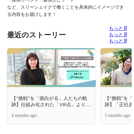
など、スリーシェイクで働くことを具体的にイメージでき
る内容をお届けします！
もっと見る
最近のストーリー
もっと見る
もっと見る
【“挑戦”を「面白がる」人たちの軌
【“挑戦”を
跡】仕組み化された「100点」より
跡】「正社員
も、自ら作り出す「カオス」が面白
エンジニアの
4 months ago
5 months ago
い。元大手営業出身が新規事業で見
くて、私は“
つけた本当の自走。
ームを選んだ