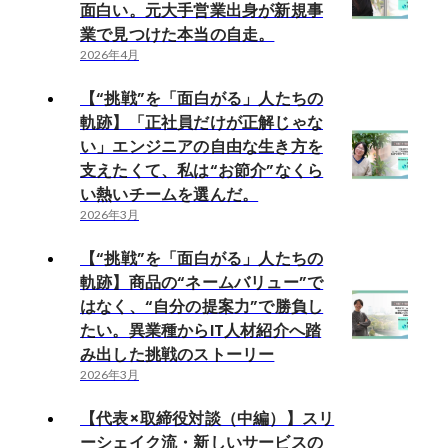
面白い。元大手営業出身が新規事
業で見つけた本当の自走。
2026年4月
【“挑戦”を「面白がる」人たちの
軌跡】「正社員だけが正解じゃな
い」エンジニアの自由な生き方を
支えたくて、私は“お節介”なくら
い熱いチームを選んだ。
2026年3月
【“挑戦”を「面白がる」人たちの
軌跡】商品の“ネームバリュー”で
はなく、“自分の提案力”で勝負し
たい。異業種からIT人材紹介へ踏
み出した挑戦のストーリー
2026年3月
【代表×取締役対談（中編）】スリ
ーシェイク流・新しいサービスの