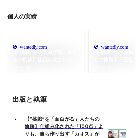
個人の実績
wantedly.com
wantedly.com
【“挑戦”を「面白がる」人た
【“挑戦”を「面白
ちの軌跡】仕組み化された
ちの軌跡】「正社
「100点」よりも、自ら作り
解じゃない」エン
2026年4月
2026年3月
出す「カオス」が面白い。元
由な生き方を支え
大手営業出身が新規事業で見
は“お節介”なくら
つけた本当の自走。
ムを選んだ。
出版と執筆
【“挑戦”を「面白がる」人たちの
軌跡】仕組み化された「100点」よ
りも、自ら作り出す「カオス」が