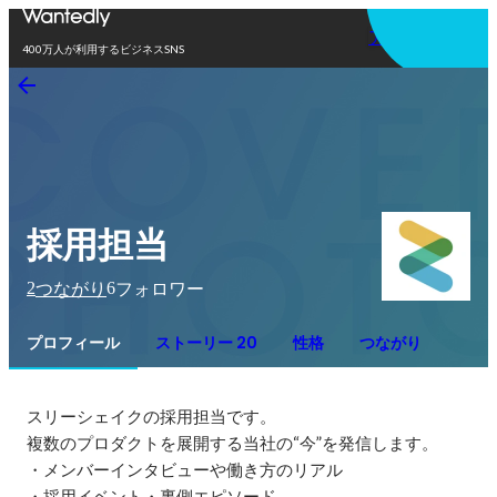
アプリを使う
400万人が利用するビジネスSNS
採用担当
2
6
つながり
フォロワー
プロフィール
ストーリー 20
性格
つながり
スリーシェイクの採用担当です。

複数のプロダクトを展開する当社の“今”を発信します。

・メンバーインタビューや働き方のリアル

・採用イベント・裏側エピソード
