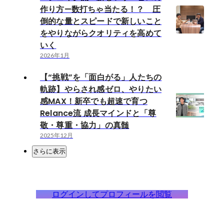
作り方—数打ちゃ当たる！？ 圧
倒的な量とスピードで新しいこと
をやりながらクオリティを高めて
いく
2026年1月
【“挑戦”を「面白がる」人たちの
軌跡】やらされ感ゼロ、やりたい
感MAX！新卒でも超速で育つ
Relance流 成長マインドと「尊
敬・尊重・協力」の真髄
2025年12月
さらに表示
ログインしてプロフィールを閲覧