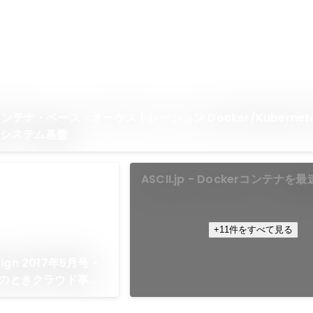
コンテナ・ベース・オーケストレーション Docker/Kubernet
のシステム基盤
ASCII.jp - Dockerコンテナを
デプロイできる「Arukas」誕生
+11件をすべて見る
sign 2017年5月号 -
そのときクラウド事業
ド事業者が考える