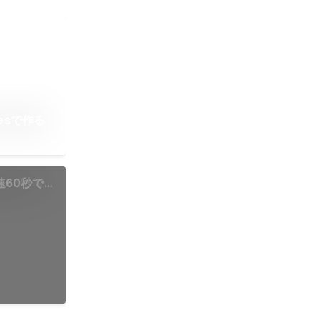
esで作る
最速60秒で
秘話