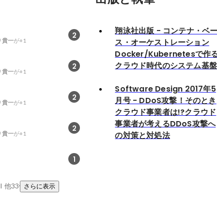
翔泳社出版 - コンテナ・ベ
2
 貴一
が+1
ス・オーケストレーション
Docker/Kubernetesで作
クラウド時代のシステム基
2
 貴一
が+1
Software Design 2017年5
2
月号 - DDoS攻撃！そのとき
 貴一
が+1
クラウド事業者は!?クラウド
事業者が考えるDDoS攻撃へ
2
 貴一
が+1
の対策と対処法
1
I
他33件
さらに表示