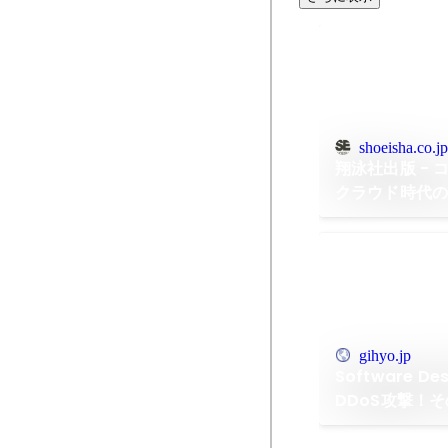
shoeisha.co.jp
翔泳社出版 - 
クラウド時代
gihyo.jp
Software De
DDoS攻撃！
者は!?クラウ