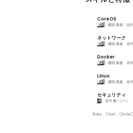
CoreOS
横田 真俊
、
谷中
ネットワーク
横田 真俊
、
谷中
Docker
横田 真俊
、
谷中
Linux
横田 真俊
、
谷中
セキュリティ
谷中 貴一
が+1
Ruby、Chef、CircleC