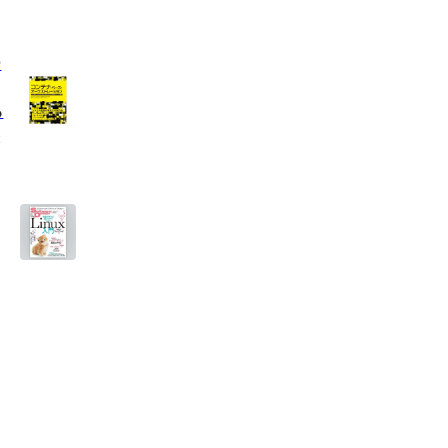
ー
る
盤