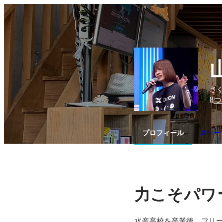
さく
8
つ
プロフィール
ストー
力こそパワ
水産高校を卒業後、フリ