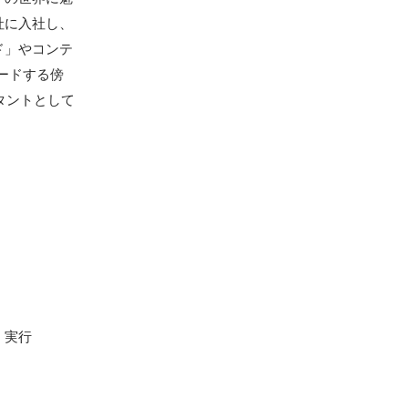
社に入社し、
ド」やコンテ
リードする傍
タントとして
実行
