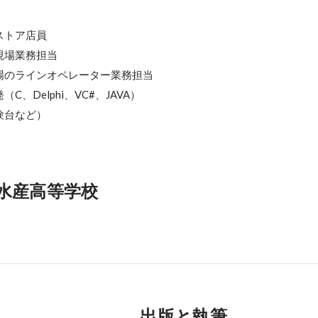
トア店員

場業務担当

場のラインオペレーター業務担当

、Delphi、VC#、JAVA）

台など）

水産高等学校
出版と執筆