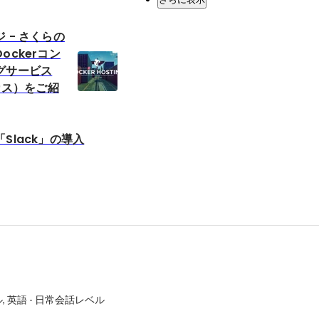
 - さくらの
ockerコン
グサービス
ルカス）をご紹
Slack」の導入
ル
英語
-
日常会話レベル