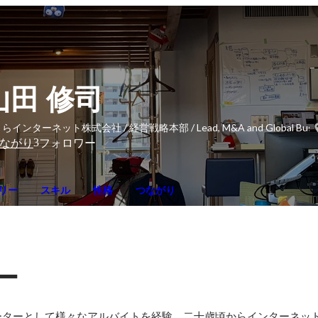
山田 修司
らインターネット株式会社 / 経営戦略本部 / Lead, M&A and Global Business 
3
ながり
フォロワー
リー
スキル
性格
つながり
ー
ーターとして様々なアルバイトを経験。二十歳頃からインターネッ