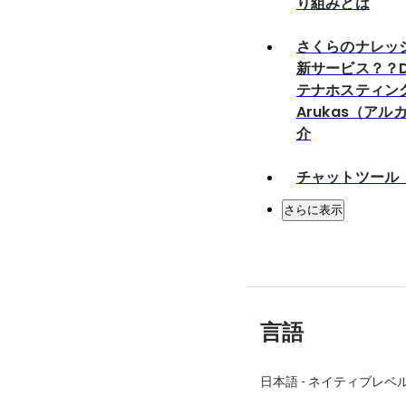
り組みとは
さくらのナレッジ
新サービス？？D
テナホスティン
Arukas（ア
介
チャットツール「
さらに表示
言語
日本語
-
ネイティブレベ