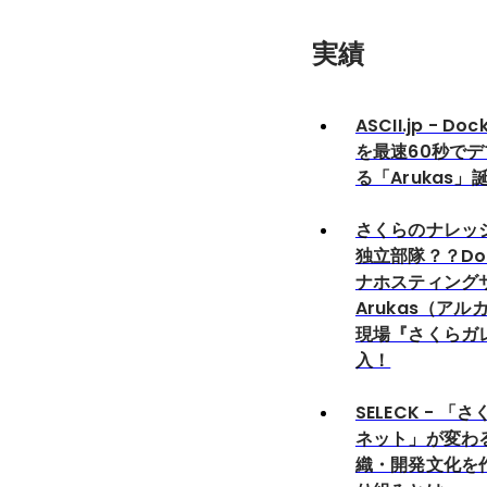
実績
ASCII.jp - D
を最速60秒で
る「Arukas」
さくらのナレッジ
独立部隊？？Do
ナホスティング
Arukas（ア
現場『さくらガ
入！
SELECK - 
ネット」が変わ
織・開発文化を