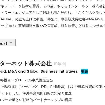
やネットワーク技術を習得。その後、さくらインターネット株式会
ットワークエンジニアとして経験を積んだのち、「さくらのクラウ
Arukas」の立ち上げに参画。現在は、中長期成長戦略やM&Aを
ップ向けに事業開発支援やCXO育成、経営改善など経営コンサル
net
+1
ターネット株式会社
19年間
 M&A and Global Business Initiatives
現在
在: 戦略投資・グローバル事業推進担当

M&A戦略（ソーシング、DD、PMI準備）および戦略投資の立案・
ゲットとした、海外事業展開戦略の策定と推進

ロジー企業との戦略的パートナーシップの構築