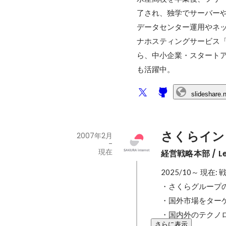
了され、独学でサーバー
データセンター運用やネ
ナホスティングサービス「
ら、中小企業・スタートア
も活躍中。
slideshare.
さくらイン
2007年2月
-
現在
経営戦略本部 / Lead,
2025/10～ 現
・さくらグループの
・国外市場をター
・国内外のテクノ
さらに表示