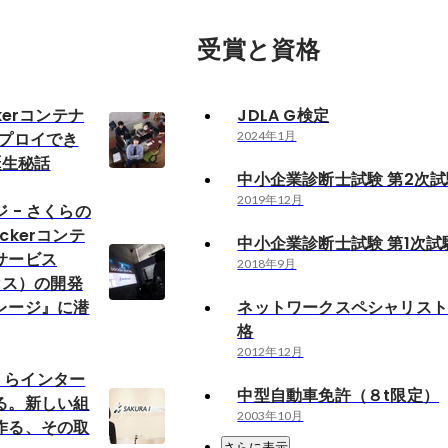
受賞と資格
ockerコンテナ
JDLA G検定
デプロイでき
2024年1月
誕生秘話
中小企業診断士試験 第2次
2019年12月
 - さくらの
ckerコンテ
中小企業診断士試験 第1次試
サービス
2018年9月
ルカス）の開発
レージ』に潜
ネットワークスペシャリス
格
2012年12月
「さくらインター
中型自動車免許（８t限定）
る。新しい組
2003年10月
作る、その取
さらに表示