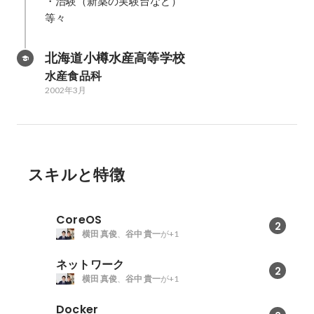
・治験（新薬の実験台など）

等々
北海道小樽水産高等学校
水産食品科
2002年3月
スキルと特徴
CoreOS
2
横田 真俊
、
谷中 貴一
が+1
ネットワーク
2
横田 真俊
、
谷中 貴一
が+1
Docker