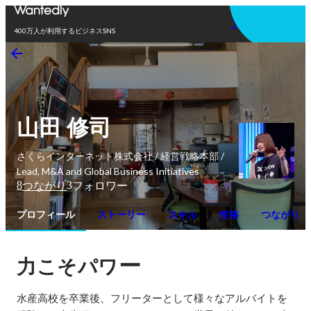
アプリを使う
400万人が利用するビジネスSNS
山田 修司
さくらインターネット株式会社 / 経営戦略本部 /
Lead, M&A and Global Business Initiatives
8
3
つながり
フォロワー
プロフィール
ストーリー
スキル
性格
つながり
ー
力こそパワ
水産高校を卒業後、フリーターとして様々なアルバイトを