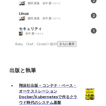
2
横田 真俊
、
谷中 貴一
が+1
Linux
2
横田 真俊
、
谷中 貴一
が+1
セキュリティ
1
谷中 貴一
が+1
Ruby、Chef、CircleCI
他33件
さらに表示
出版と執筆
翔泳社出版 - コンテナ・ベース・
オーケストレーション
Docker/Kubernetesで作るクラ
ウド時代のシステム基盤