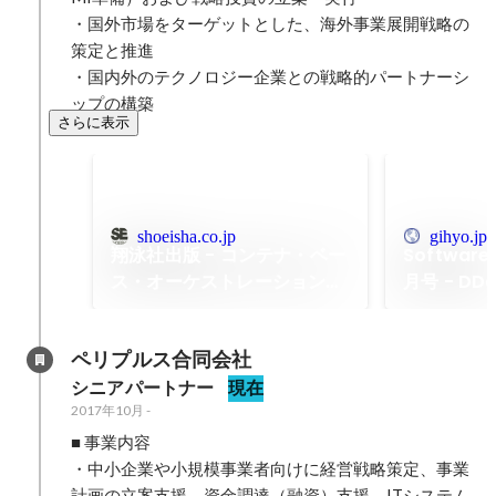
・国外市場をターゲットとした、海外事業展開戦略の
策定と推進

・国内外のテクノロジー企業との戦略的パートナーシ
ップの構築
さらに表示
shoeisha.co.jp
gihyo.jp
翔泳社出版 - コンテナ・ベー
Software
ス・オーケストレーション
月号 - D
Docker/Kubernetesで作る
クラウド事
クラウド時代のシステム基盤
事業者が考
ペリプルス合同会社
の対策と対
シニアパートナー
現在
2017年10月
-
■ 事業内容

・中小企業や小規模事業者向けに経営戦略策定、事業
計画の立案支援、資金調達（融資）支援、ITシステム