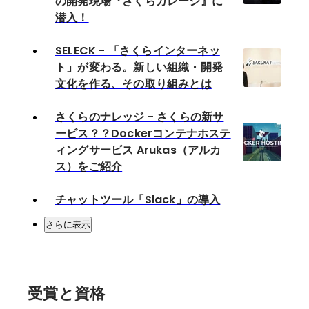
の開発現場『さくらガレージ』に
潜入！
SELECK - 「さくらインターネッ
ト」が変わる。新しい組織・開発
文化を作る、その取り組みとは
さくらのナレッジ - さくらの新サ
ービス？？Dockerコンテナホステ
ィングサービス Arukas（アルカ
ス）をご紹介
チャットツール「Slack」の導入
さらに表示
受賞と資格