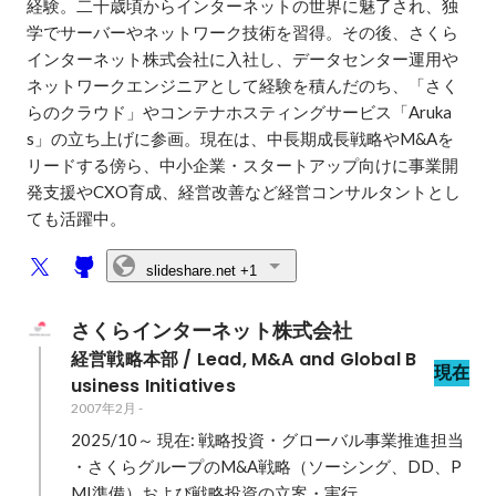
経験。二十歳頃からインターネットの世界に魅了され、独
学でサーバーやネットワーク技術を習得。その後、さくら
インターネット株式会社に入社し、データセンター運用や
ネットワークエンジニアとして経験を積んだのち、「さく
らのクラウド」やコンテナホスティングサービス「Aruka
s」の立ち上げに参画。現在は、中長期成長戦略やM&Aを
リードする傍ら、中小企業・スタートアップ向けに事業開
発支援やCXO育成、経営改善など経営コンサルタントとし
ても活躍中。
slideshare.net
+1
さくらインターネット株式会社
経営戦略本部 / Lead, M&A and Global B
現在
usiness Initiatives
2007年2月
-
2025/10～ 現在: 戦略投資・グローバル事業推進担当

・さくらグループのM&A戦略（ソーシング、DD、P
MI準備）および戦略投資の立案・実行
