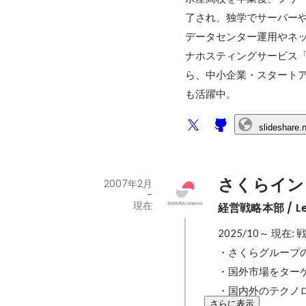
了され、独学でサーバー
データセンター運用やネ
ナホスティングサービス「
ら、中小企業・スタートア
も活躍中。
slideshare.
さくらイン
2007年2月
-
現在
経営戦略本部 / Lead,
2025/10～ 現
・さくらグループの
・国外市場をター
・国内外のテクノ
さらに表示