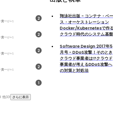
翔泳社出版 - コンテナ・ベ
2
 貴一
が+1
ス・オーケストレーション
Docker/Kubernetesで作
クラウド時代のシステム基
2
 貴一
が+1
Software Design 2017年5
2
月号 - DDoS攻撃！そのとき
 貴一
が+1
クラウド事業者は!?クラウド
事業者が考えるDDoS攻撃へ
2
 貴一
が+1
の対策と対処法
1
I
他33件
さらに表示