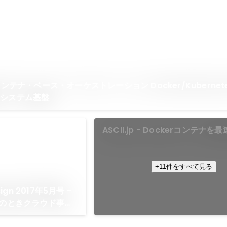
コンテナ・ベース・オーケストレーション Docker/Kubernet
のシステム基盤
ASCII.jp - Dockerコンテナを
デプロイできる「Arukas」誕生
+11件をすべて見る
sign 2017年5月号 -
そのときクラウド事業
ド事業者が考える