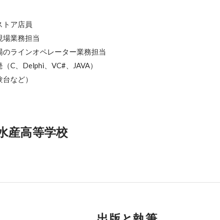
トア店員

場業務担当

場のラインオペレーター業務担当

、Delphi、VC#、JAVA）

台など）

水産高等学校
出版と執筆