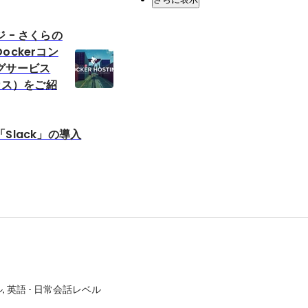
 - さくらの
ockerコン
グサービス
ルカス）をご紹
Slack」の導入
ル
英語
-
日常会話レベル