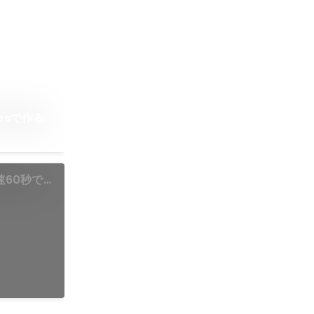
esで作る
最速60秒で
秘話