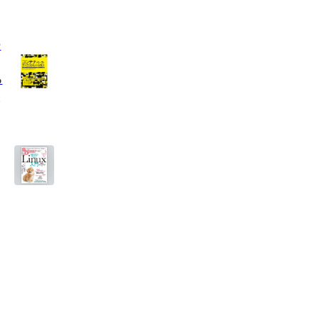
ー
る
盤