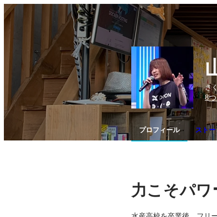
さく
8
つ
プロフィール
ストー
力こそパワ
水産高校を卒業後、フリ