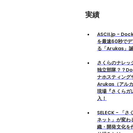
実績
ASCII.jp - D
を最速60秒で
る「Arukas」
さくらのナレッジ
独立部隊？？Do
ナホスティング
Arukas（ア
現場『さくらガ
入！
SELECK - 
ネット」が変わ
織・開発文化を