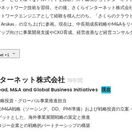
やネットワーク技術を習得。その後、さくらインターネット株式会
ットワークエンジニアとして経験を積んだのち、「さくらのクラウ
Arukas」の立ち上げに参画。現在は、中長期成長戦略やM&Aを
ップ向けに事業開発支援やCXO育成、経営改善など経営コンサル
net
+1
ターネット株式会社
19年間
 M&A and Global Business Initiatives
現在
在: 戦略投資・グローバル事業推進担当

M&A戦略（ソーシング、DD、PMI準備）および戦略投資の立案・
ゲットとした、海外事業展開戦略の策定と推進

ロジー企業との戦略的パートナーシップの構築