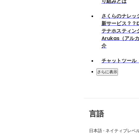
り組みとは
さくらのナレッジ
新サービス？？D
テナホスティン
Arukas（ア
介
チャットツール「
さらに表示
言語
日本語
-
ネイティブレベ