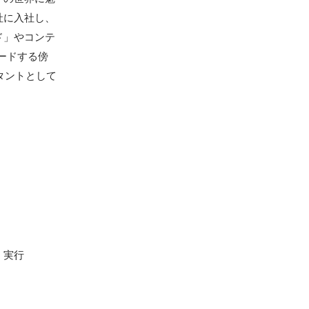
社に入社し、
ド」やコンテ
リードする傍
タントとして
実行
