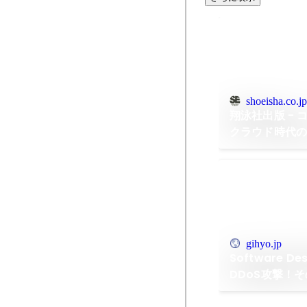
shoeisha.co.jp
翔泳社出版 - 
クラウド時代
gihyo.jp
Software De
DDoS攻撃！
者は!?クラウ