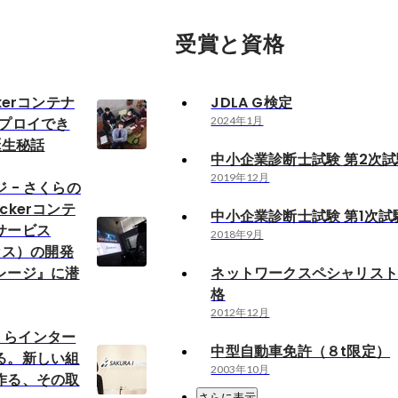
受賞と資格
ockerコンテナ
JDLA G検定
デプロイでき
2024年1月
誕生秘話
中小企業診断士試験 第2次
2019年12月
 - さくらの
ckerコンテ
中小企業診断士試験 第1次試
サービス
2018年9月
ルカス）の開発
レージ』に潜
ネットワークスペシャリス
格
2012年12月
「さくらインター
中型自動車免許（８t限定）
る。新しい組
2003年10月
作る、その取
さらに表示