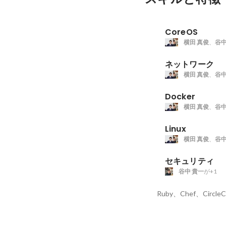
CoreOS
横田 真俊
、
谷中
ネットワーク
横田 真俊
、
谷中
Docker
横田 真俊
、
谷中
Linux
横田 真俊
、
谷中
セキュリティ
谷中 貴一
が+1
Ruby、Chef、CircleC