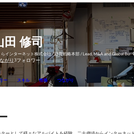
山田 修司
らインターネット株式会社 / 経営戦略本部 / Lead, M&A and Global Business 
3
ながり
フォロワー
リー
スキル
性格
つながり
ー
ーターとして様々なアルバイトを経験。二十歳頃からインターネッ