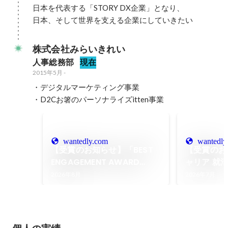
日本を代表する「STORY DX企業」となり、

日本、そして世界を支える企業にしていきたい
株式会社みらいきれい
人事総務部
現在
2015年5月
-
・デジタルマーケティング事業

・D2Cお箸のパーソナライズitten事業
wantedly.com
wantedly
【受賞のお知らせ】「BEST
【受賞のお
ENGAGEMENT AWARD
ャリア 就
2026」『ベストコラム賞』
2026 ベ
2026年8月
2026年7月
受賞！
ー受賞！