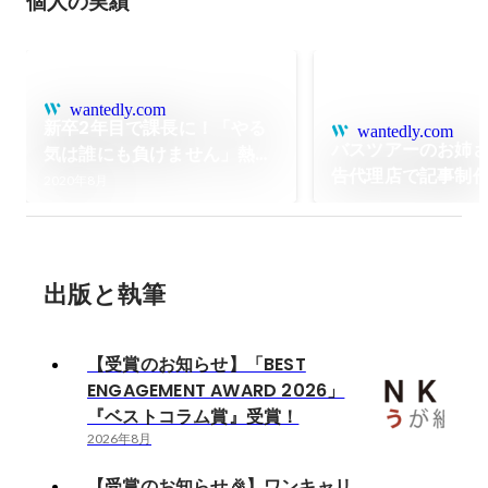
個人の実績
wantedly.com
新卒2年目で課長に！「やる
wantedly.com
バスツアーのお姉
気は誰にも負けません」熱い
告代理店で記事制
オトコ山田が語る夢とは【社
2020年8月
へ【社員インタビ
員インタビュー】
出版と執筆
【受賞のお知らせ】「BEST
ENGAGEMENT AWARD 2026」
『ベストコラム賞』受賞！
2026年8月
【受賞のお知らせ🎉】ワンキャリ