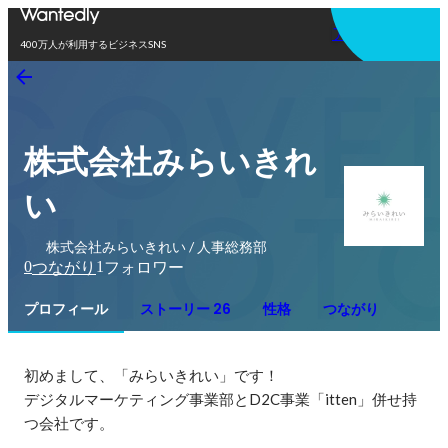
アプリを使う
400万人が利用するビジネスSNS
株式会社みらいきれ
い
株式会社みらいきれい / 人事総務部
0
1
つながり
フォロワー
プロフィール
ストーリー 26
性格
つながり
初めまして、「みらいきれい」です！

デジタルマーケティング事業部とD2C事業「itten」併せ持
つ会社です。