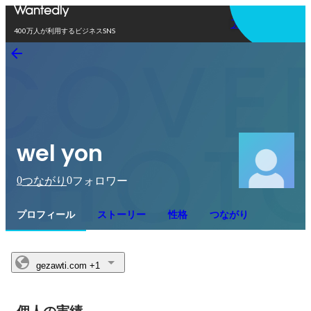
アプリを使う
400万人が利用するビジネスSNS
wel yon
0
0
つながり
フォロワー
プロフィール
ストーリー
性格
つながり
gezawti.com
+1