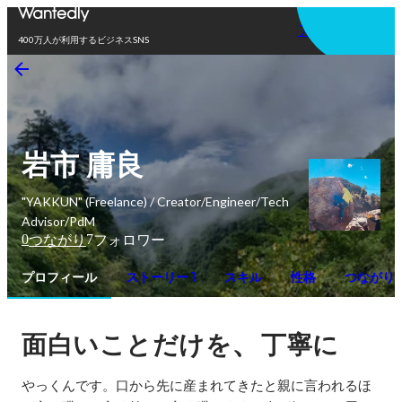
アプリを使う
400万人が利用するビジネスSNS
岩市 庸良
"YAKKUN" (Freelance) / Creator/Engineer/Tech
Advisor/PdM
0
7
つながり
フォロワー
プロフィール
ストーリー 1
スキル
性格
つながり
、
面白いことだけを
丁寧に
やっくんです。口から先に産まれてきたと親に言われるほ