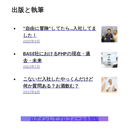
出版と執筆
“自由に冒険”してたら…入社してま
した！
2025年9月
BASE社におけるPHPの現在・過
去・未来
2021年7月
こないだ入社したやっくんだけど
何か質問ある？お酒飲む？
2017年6月
ログインしてプロフィールを閲覧