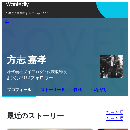
アプリを使う
400万人が利用するビジネスSNS
方志 嘉孝
株式会社ダイアログ / 代表取締役
3
2
つながり
フォロワー
プロフィール
ストーリー 5
性格
つながり
もっと見る
最近のストーリー
もっと見る