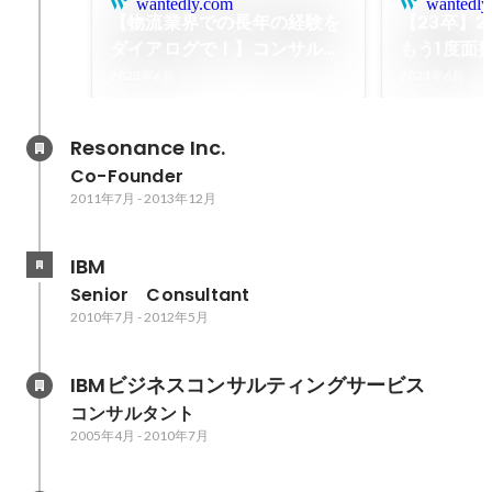
wantedly.com
wantedly
【物流業界での長年の経験を
【23卒】
ダイアログで！】コンサルタ
もう1度面接
ントK.T.さんインタビュー
2023年6月
2023年6月
Resonance Inc.
Co-Founder
2011年7月
-
2013年12月
IBM
Senior　Consultant
2010年7月
-
2012年5月
IBMビジネスコンサルティングサービス
コンサルタント
2005年4月
-
2010年7月