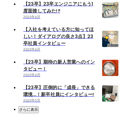
【23卒】23卒エンジニアにもう1
度面接してみた!?
2023年6月
【入社を考えている方に知ってほ
しい！ダイアログの良さ3点】23
卒社員インタビュー
2023年6月
【23卒】期待の新人営業へのイン
タビュー！
2023年6月
【23卒】圧倒的に「成長」できる
環境...！新卒社員にインタビュー!
2023年5月
さらに表示