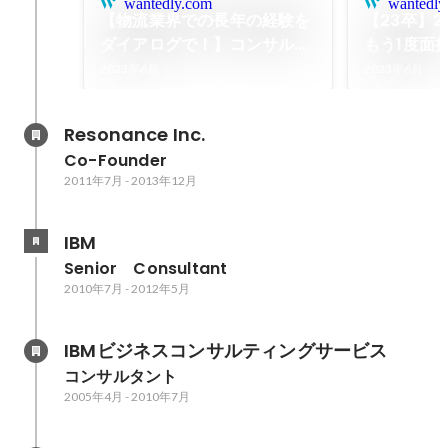
wantedly.com
wantedly
【物流業界での長年の経験を
【23卒】
ダイアログで！】コンサルタ
もう1度面接
ントK.T.さんインタビュー
2023年6月
2023年6月
Resonance Inc.
Co-Founder
2011年7月
-
2013年12月
IBM
Senior　Consultant
2010年7月
-
2012年5月
IBMビジネスコンサルティングサービス
コンサルタント
2005年4月
-
2010年7月