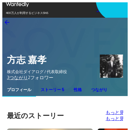
アプリを使う
400万人が利用するビジネスSNS
方志 嘉孝
株式会社ダイアログ / 代表取締役
3
2
つながり
フォロワー
プロフィール
ストーリー 5
性格
つながり
もっと見る
最近のストーリー
もっと見る