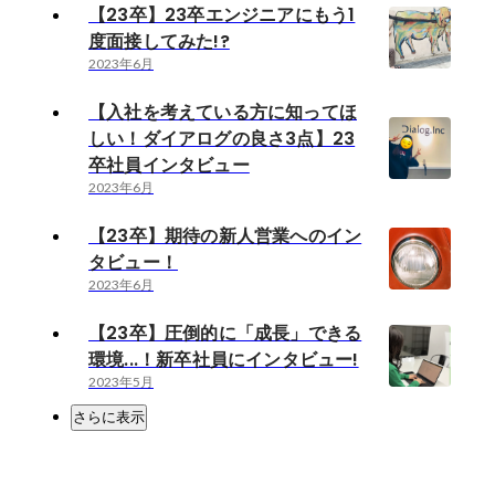
【23卒】23卒エンジニアにもう1
度面接してみた!?
2023年6月
【入社を考えている方に知ってほ
しい！ダイアログの良さ3点】23
卒社員インタビュー
2023年6月
【23卒】期待の新人営業へのイン
タビュー！
2023年6月
【23卒】圧倒的に「成長」できる
環境...！新卒社員にインタビュー!
2023年5月
さらに表示