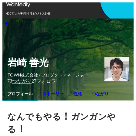
アプリを使う
400万人が利用するビジネスSNS
岩崎 善光
TOWN株式会社 / プロダクトマネージャー
73
27
つながり
フォロワー
プロフィール
ストーリー
性格
つながり
！
なんでもやる
ガンガンや
！
る