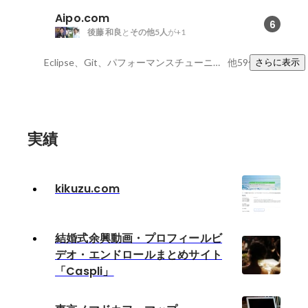
Aipo.com
6
後藤 和良
と
その他5人
が+1
Eclipse、Git、パフォーマンスチューニング
他59件
さらに表示
実績
kikuzu.com
結婚式余興動画・プロフィールビ
デオ・エンドロールまとめサイト
「Caspli」