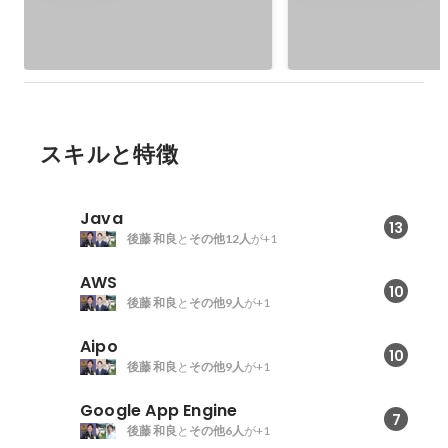
「Caspli」
スキルと特徴
Java
13
後藤 和良
と
その他12人
が+1
AWS
10
後藤 和良
と
その他9人
が+1
Aipo
10
後藤 和良
と
その他9人
が+1
Google App Engine
7
後藤 和良
と
その他6人
が+1