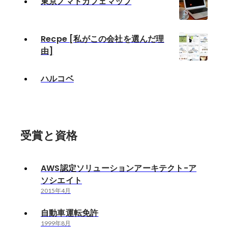
東京ノマドカフェマップ
Recpe [私がこの会社を選んだ理
由]
ハルコベ
受賞と資格
AWS認定ソリューションアーキテクト-ア
ソシエイト
2015年4月
自動車運転免許
1999年8月