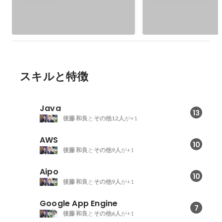
「Caspli」
スキルと特徴
Java
13
後藤 和良
と
その他12人
が+1
AWS
10
後藤 和良
と
その他9人
が+1
Aipo
10
後藤 和良
と
その他9人
が+1
Google App Engine
7
後藤 和良
と
その他6人
が+1