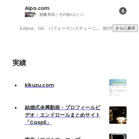
Aipo.com
6
後藤 和良
と
その他5人
が+1
Eclipse、Git、パフォーマンスチューニング
他59件
さらに表示
実績
kikuzu.com
結婚式余興動画・プロフィールビ
デオ・エンドロールまとめサイト
「Caspli」