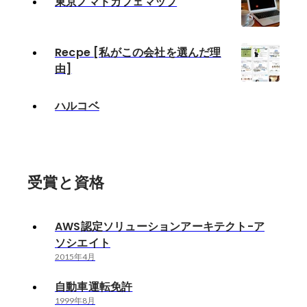
東京ノマドカフェマップ
Recpe [私がこの会社を選んだ理
由]
ハルコベ
受賞と資格
AWS認定ソリューションアーキテクト-ア
ソシエイト
2015年4月
自動車運転免許
1999年8月