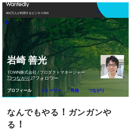
アプリを使う
400万人が利用するビジネスSNS
岩崎 善光
TOWN株式会社 / プロダクトマネージャー
73
27
つながり
フォロワー
プロフィール
ストーリー
性格
つながり
！
なんでもやる
ガンガンや
！
る