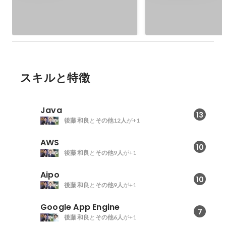
「Caspli」
スキルと特徴
Java
13
後藤 和良
と
その他12人
が+1
AWS
10
後藤 和良
と
その他9人
が+1
Aipo
10
後藤 和良
と
その他9人
が+1
Google App Engine
7
後藤 和良
と
その他6人
が+1