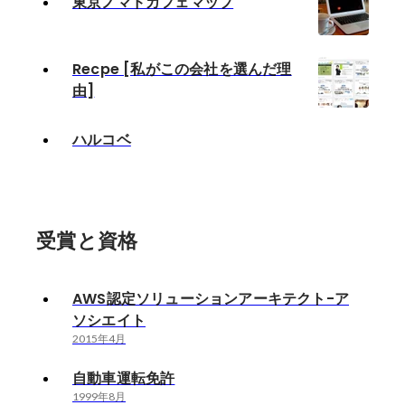
東京ノマドカフェマップ
Recpe [私がこの会社を選んだ理
由]
ハルコベ
受賞と資格
AWS認定ソリューションアーキテクト-ア
ソシエイト
2015年4月
自動車運転免許
1999年8月