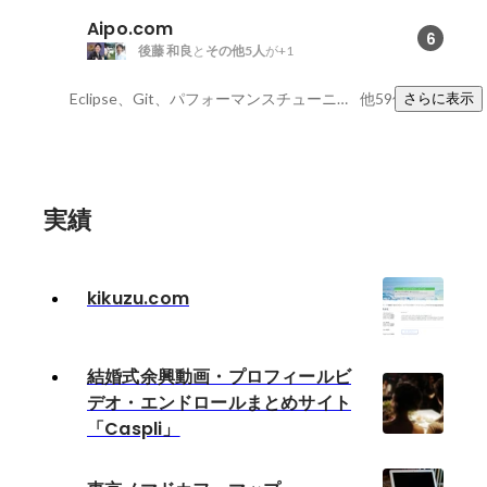
Aipo.com
6
後藤 和良
と
その他5人
が+1
Eclipse、Git、パフォーマンスチューニング
他59件
さらに表示
実績
kikuzu.com
結婚式余興動画・プロフィールビ
デオ・エンドロールまとめサイト
「Caspli」