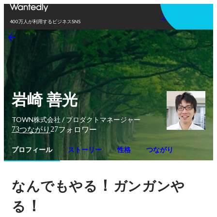
アプリを使う
400万人が利用するビジネスSNS
岩崎 善光
TOWN株式会社 / プロダクトマネージャー
73
27
つながり
フォロワー
プロフィール
ストーリー
性格
つながり
！
なんでもやる
ガンガンや
！
る