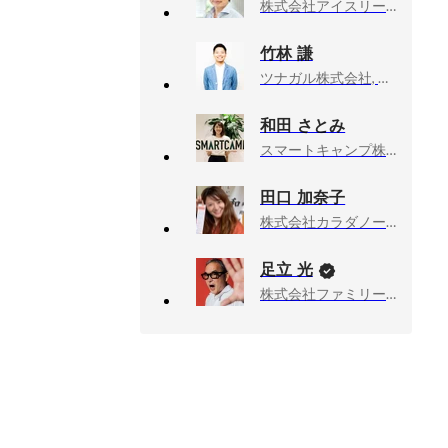
株式会社アイスリーデザイン, Founder, CEO
竹林 謙
ツナガル株式会社, 福岡支社長／エグゼクティブプロデューサー
和田 さとみ
スマートキャンプ株式会社, 人事部 人事戦略室 / BALESカンパニー経営企画Div.人事グループマネージャー
田口 加奈子
株式会社カラダノート, コーポレート本部
足立 光
株式会社ファミリーマート, チーフ・マーケティング・オフィサー（CMO）