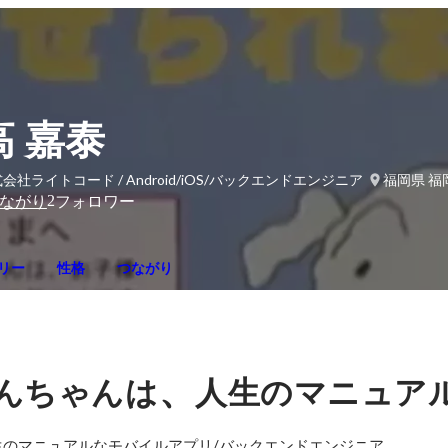
高 嘉泰
会社ライトコード / Android/iOS/バックエンドエンジニア
福岡県 福
2
ながり
フォロワー
リー
性格
つながり
、
んちゃんは
人生のマニュア
生のマニュアルなモバイルアプリ/バックエンドエンジニア