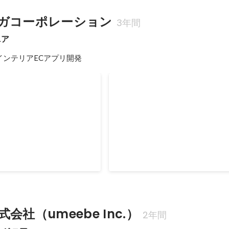
ガコーポレーション
3年間
ニア
インテリアECアプリ開発
roidネイティブアプリ
Laig Androidネイティブア
Unit / UIAutomator / Sentry /
Kotlin / MVP / JUnit / UIAutomator / Firebase
ribution / GitHub Acions
App Distribution / GitHub Actions
4月
2018年4月
-
2019年5月
会社（umeebe Inc.）
2年間