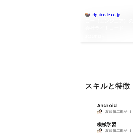
rightcode.co.jp
こー（エンジニア）の
会社ライトコード
2021年12月
スキルと特徴
Android
渡辺 慎二郎
が+1
機械学習
渡辺 慎二郎
が+1