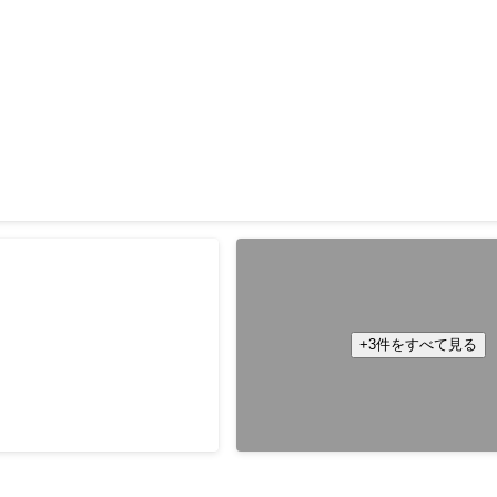
アプリ開発
oryboard / SwiftUI / Combine / Swift Concurrency / Realm / Quick / Nimbl
 Actions
OS/Flutterアプリ開
医療系転職サービスのバック
Laravel / PHP / GCP
ー。 【iOS】Swift /
2020年11月
-
2021年1月
+3件をすべて見る
 / Moya / Swagger-Codegen
 fastlane / Bitrise 【Flutter】
vider / Retrofit
7月