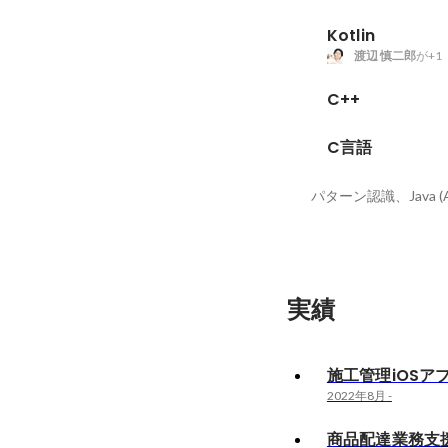
Kotlin
渡辺 慎二郎
が+1
C++
C言語
実績
施工管理iOSア
2022年8月
-
商品配達業務支援i