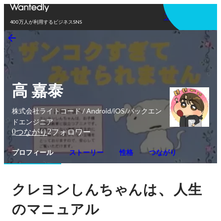
アプリを使う
400万人が利用するビジネスSNS
高 嘉泰
株式会社ライトコード / Android/iOS/バックエン
ドエンジニア
0
2
つながり
フォロワー
プロフィール
ストーリー
性格
つながり
、
クレヨンしんちゃんは
人生
のマニュアル