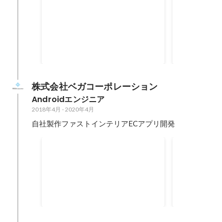
施工管理iOSアプリ開発
商品配達業
iOS/Flu
Swift / MVVM / Storyboard /
アプリユニッ
SwiftUI / Combine / Swift
【iOS】Swift /
Concurrency / Realm / Quick /
Moya / Swag
2022年8月
2021年2月
-
20
Nimble / fastlane / Bitrise / GitHub
/ Nimble / fas
Actions
【Flutter】Da
Provider / Ret
株式会社ベガコーポレーション
Androidエンジニア
2018年4月
-
2020年4月
自社製作ファストインテリアECアプリ開発
LOWYA Androidネイティブ
Laig An
アプリ
プリ
Kotlin / MVVM / JUnit /
Kotlin / MVP / JUnit /
UIAutomator / Sentry / Firebase
UIAutomator / 
App Distribution / GitHub Acions
Distribution 
2019年5月
-
2020年4月
2018年4月
-
20