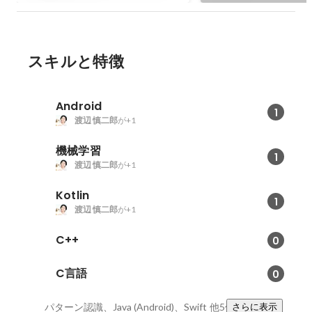
スキルと特徴
Android
1
渡辺 慎二郎
が+1
機械学習
1
渡辺 慎二郎
が+1
Kotlin
1
渡辺 慎二郎
が+1
C++
0
C言語
0
パターン認識、Java (Android)、Swift
他5件
さらに表示