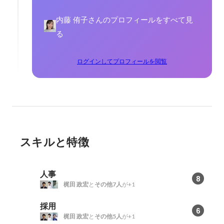
内藤 侑子さんのプロフィールをすべて見
る
ログインしてプロフィールを閲覧
スキルと特徴
人事
8
梶田 政宏
と
その他7人
が+1
採用
6
梶田 政宏
と
その他5人
が+1