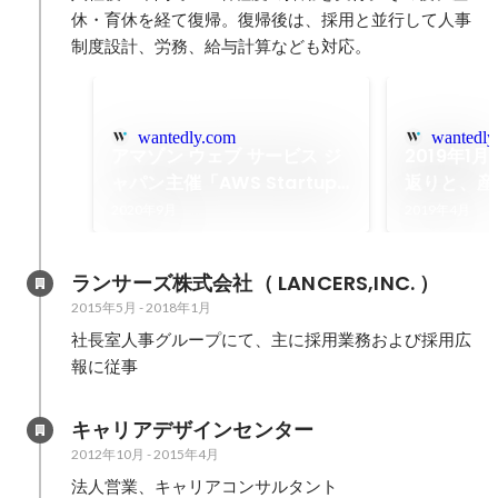
休・育休を経て復帰。復帰後は、採用と並行して人事
制度設計、労務、給与計算なども対応。
wantedly.com
wantedly
アマゾン ウェブ サービス ジ
2019年1
ャパン主催「AWS Startup
返りと、産
Architecture of the Year
2020年9月
2019年4月
Japan 2020」にて、国内優
勝！日本代表として世界大会
ランサーズ株式会社（ LANCERS,INC. ）
出場決定致しました。
2015年5月
-
2018年1月
社長室人事グループにて、主に採用業務および採用広
報に従事
キャリアデザインセンター
2012年10月
-
2015年4月
法人営業、キャリアコンサルタント