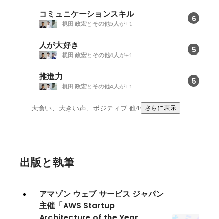
コミュニケーションスキル
6
梶田 政宏
と
その他5人
が+1
人が大好き
5
梶田 政宏
と
その他4人
が+1
推進力
5
梶田 政宏
と
その他4人
が+1
大食い、大きい声、ポジティブ
他4件
さらに表示
出版と執筆
アマゾン ウェブ サービス ジャパン
主催「AWS Startup
Architecture of the Year