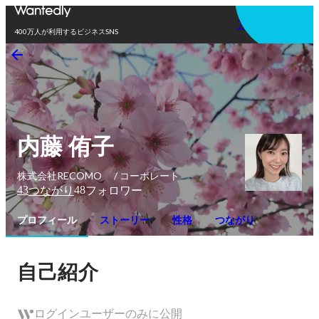
アプリを使う
400万人が利用するビジネスSNS
内藤 侑子
株式会社RECOMO / コーポレート
43
48
つながり
フォロワー
プロフィール
ストーリー
性格
つながり
自己紹介
ログインユーザーのみに公開