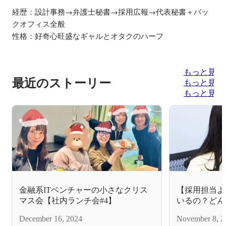
経歴：設計事務→弁護士秘書→採用広報→代表秘書＋バッ
クオフィス全般

性格：好奇心旺盛なギャルとオタクのハーフ

もっと見る
最近のストーリー
もっと見る
もっと見る
金融系ITベンチャーの小さなクリス
【採用担当よ
マス会【社内ランチ会#4】
いるの？どん
December 16, 2024
November 8, 2