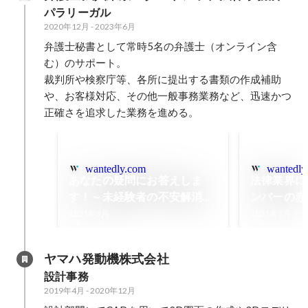
パラリーガル
2020年12月
-
2023年6月
弁護士秘書として常時5名の弁護士（オンライン含
む）のサポート。

裁判所や検察庁等、各所に提出する書類の作成補助
や、お客様対応、その他一般事務業務など、迅速かつ
正確さを追求した業務を進める。
wantedly.com
wantedly
あなたの疑問にお答えしま
法律業界に
す！～未経験者の不安解消編
ンバーの赤
～
TSL女子会
2021年9月
2021年7月
ヤマハ発動機株式会社
設計事務
2019年4月
-
2020年12月