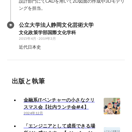
設計部門にてCADを用いて2D図面の作成や3Dモデリ
ングを担当。
公立大学法人静岡文化芸術大学
文化政策学部国際文化学科
2015年4月
-
2019年3月
近代日本史
出版と執筆
金融系ITベンチャーの小さなクリ
スマス会【社内ランチ会#4】
2024年12月
「エンジニアとして成長できる場