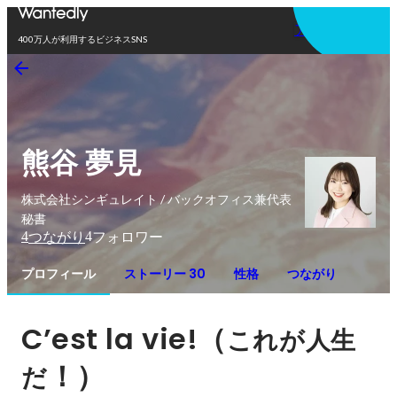
アプリを使う
400万人が利用するビジネスSNS
熊谷 夢見
株式会社シンギュレイト / バックオフィス兼代表
秘書
4
4
つながり
フォロワー
プロフィール
ストーリー 30
性格
つながり
C’est la vie!（
これが人生
！）
だ