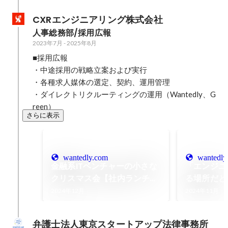
CXRエンジニアリング株式会社
人事総務部/採用広報
2023年7月
-
2025年8月
■採用広報

・中途採用の戦略立案および実行

・各種求人媒体の選定、契約、運用管理

・ダイレクトリクルーティングの運用（Wantedly、G
reen）
さらに表示
wantedly.com
wantedly
金融系ITベンチャーの小さな
「エンジニ
クリスマス会【社内ランチ会
る場所だと
#4】
バーインタ
2024年12月
2024年11月
弁護士法人東京スタートアップ法律事務所