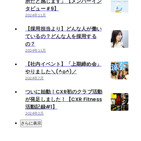
所だと感じます」【メンバーイン
タビュー＃9】
2024年11月
【採用担当より】どんな人が働い
ているの？どんな人を採用する
の？
2024年11月
【社内イベント】「上期締め会」
やりました＼(^o^)／
2024年7月
ついに始動！CXR初のクラブ活動
が発足しました！【CXR Fitness
活動記録#1】
2024年3月
さらに表示