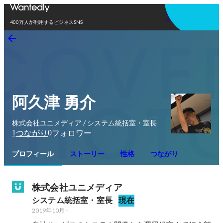
アプリを使う
400万人が利用するビジネスSNS
阿久津 勇介
株式会社ユニメディア / システム統括室・室長
1
0
つながり
フォロワー
プロフィール
ストーリー
性格
つながり
株式会社ユニメディア
システム統括室・室長
現在
2019年10月
-