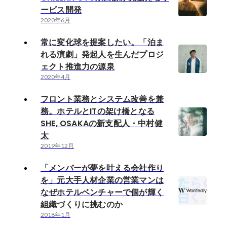
ービス開発
2020年6月
常に変化球を提案したい。「泊ま
れる演劇」発起人を生んだプロジ
ェクト推進力の源泉
2020年4月
フロント業務とシステム改善を兼
務。ホテルとITの架け橋となる
SHE, OSAKAの新支配人・中村健
太
2019年12月
「メンバーが夢を叶える会社作り
を」元大手人材企業の営業マンは
なぜホテルベンチャーで個が輝く
組織づくりに挑むのか
2018年1月