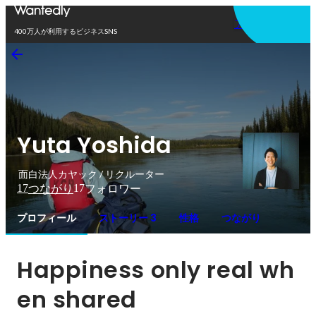
アプリを使う
400万人が利用するビジネスSNS
Yuta Yoshida
面白法人カヤック / リクルーター
17
17
つながり
フォロワー
プロフィール
ストーリー 3
性格
つながり
Happiness only real wh
en shared