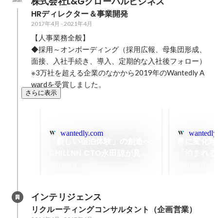
株式会社L&Gグローバルビジネス
HRディレクター＆事業開発
2017年4月
-
2021年4月
【人事業務全般】

◆採用～オンボーディング（採用広報、母集団形成、
面接、入社手続き、導入、定期的な入社後フォロー）

※3万社を超える企業のなかから2019年のWantedly A
wardを受賞しました。
さらに表示
wantedly.com
wantedly
「新しい宿泊体験」の創造へ
常に変化球
CHILLNN CTO永田諒が見据
「泊まれる
えるサービス開発
んだプロジ
2020年6月
2020年4月
泉
インテリジェンス
リクルーティングコンサルタント（企画営業）