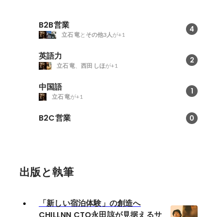
B2B営業
4
立石 竜
と
その他3人
が+1
英語力
2
立石 竜
、
西田 しほ
が+1
中国語
1
立石 竜
が+1
B2C営業
0
出版と執筆
「新しい宿泊体験」の創造へ
CHILLNN CTO永田諒が見据えるサ