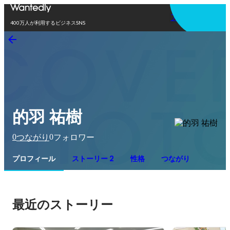
アプリを使う
400万人が利用するビジネスSNS
的羽 祐樹
0
0
つながり
フォロワー
プロフィール
ストーリー 2
性格
つながり
最近のストーリー