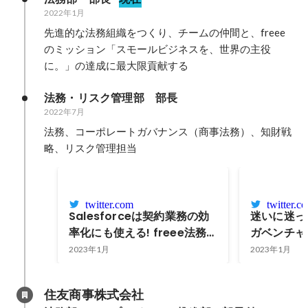
2022年1月
先進的な法務組織をつくり、チームの仲間と、freee
のミッション「スモールビジネスを、世界の主役
に。」の達成に最大限貢献する
法務・リスク管理部　部長
2022年7月
法務、コーポレートガバナンス（商事法務）、知財戦
略、リスク管理担当
twitter.com
twitter.c
Salesforceは契約業務の効
迷いに迷っ
率化にも使える! freee法務
ガベンチャ
がまず取り組んだのは「入り
ェンジ、そ
2023年1月
2023年1月
口」の一本化
景- fre
氏-<前編>
住友商事株式会社