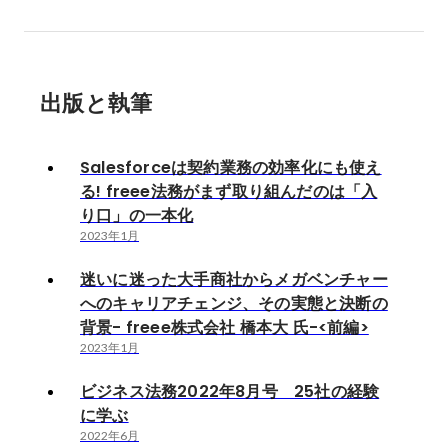
出版と執筆
Salesforceは契約業務の効率化にも使え
る! freee法務がまず取り組んだのは「入
り口」の一本化
2023年1月
迷いに迷った大手商社からメガベンチャー
へのキャリアチェンジ、その実態と決断の
背景- freee株式会社 橋本大 氏-<前編>
2023年1月
ビジネス法務2022年8月号 25社の経験
に学ぶ
2022年6月