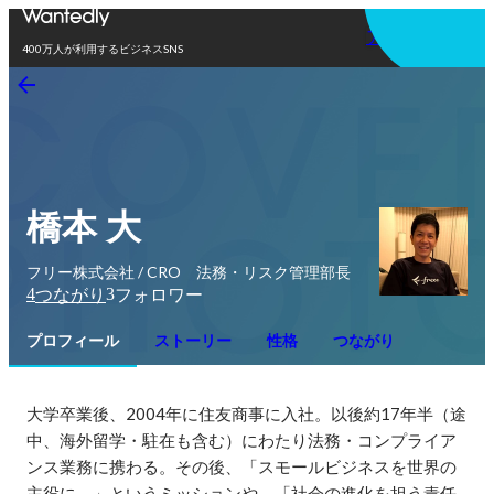
アプリを使う
400万人が利用するビジネスSNS
橋本 大
フリー株式会社 / CRO 法務・リスク管理部長
4
3
つながり
フォロワー
プロフィール
ストーリー
性格
つながり
大学卒業後、2004年に住友商事に入社。以後約17年半（途
中、海外留学・駐在も含む）にわたり法務・コンプライア
ンス業務に携わる。その後、「スモールビジネスを世界の
主役に。」というミッションや、「社会の進化を担う責任