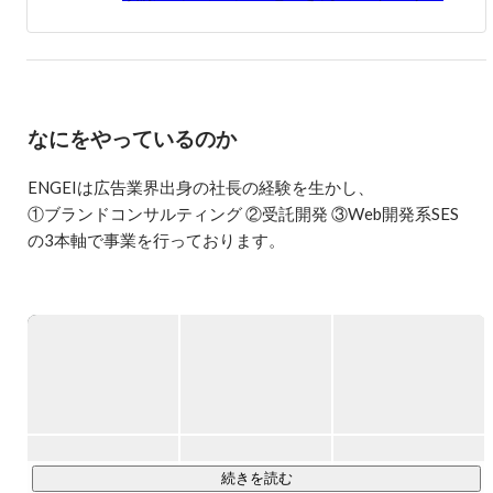
「なんかこいつ面白そうだな」なんて感じたらぜひお声が
けください！
なにをやっているのか
ENGEIは広告業界出身の社長の経験を生かし、

①ブランドコンサルティング ②受託開発 ③Web開発系SES

の3本軸で事業を行っております。

エンジニアとしてのスキルや実績はもちろんのこと、

クリエイティブ領域(デザイン、マーケティング、ブランディ
ングなど)の見識を広げたい方は是非とも一度ご相談くださ
い！

①ブランドコンサルティング

事業に邁進するお客様の多くが苦手とするのが、ブランディ
ング。

続きを読む