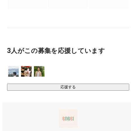
ある程度の事業規模になると、採用・営業・社内などさまざ
まな視点で一貫した姿勢やメッセージを企業が示す必要が出
てきます。

そこでENGEIはお客様の本意が企業理念に反映されていて、
その理念に基づいたクリエイティブを通した認知活動を支援
させていただいております。

3人がこの募集を応援しています
②受託開発

コンサルティング事業を通して、HPリニューアルや広告制
作、システム開発をさせていただいております。

エンジニアはもちろん、撮影クルーや広告戦略プランナーな
ど多方面で活躍中のメンバーでチームを編成して、高品質+ク
リエイティブな納品物に好評をいただいております。

応援する
③Web開発系SES

主な技術領域

- フロントエンド：HTML, CSS, Javascript (React/ Next.js)

- バックエンド：PHP(Laravel), Ruby(Ruby on Rails)

案件例
