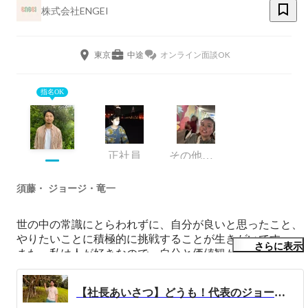
株式会社ENGEI
東京
中途
オンライン面談OK
指名OK
正社員
その他エンジニア
須藤・ ジョージ・竜一
世の中の常識にとらわれずに、自分が良いと思ったこと、
やりたいことに積極的に挑戦することが生きがいです。

さらに表示
また、私は人が好きなので、自分と価値観が合う人から全
く違う人まで色んな人と関わりたいと考えています！

【社長あいさつ】どうも！代表のジョージです！
現在は株式会社ENGEIと言うエンジニア育成とSES事業が