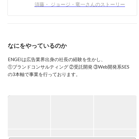
メインのスタートアップを経営しています。

須藤・ ジョージ・竜一さんのストーリー
「なんかこいつ面白そうだな」なんて感じたらぜひお声が
けください！
なにをやっているのか
ENGEIは広告業界出身の社長の経験を生かし、

①ブランドコンサルティング ②受託開発 ③Web開発系SES

の3本軸で事業を行っております。

エンジニアとしてのスキルや実績はもちろんのこと、

クリエイティブ領域(デザイン、マーケティング、ブランディ
ングなど)の見識を広げたい方は是非とも一度ご相談くださ
い！

①ブランドコンサルティング

事業に邁進するお客様の多くが苦手とするのが、ブランディ