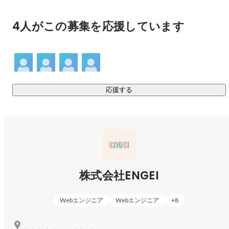
矢崎 陽
その他エンジニア
案件例

- デリバリーサービスのモバイルアプリ開発

4人がこの募集を応援しています
- 公営ギャンブルのシステム保守/改修

- チケット発券システム開発のPM

- モバイルデバイスキッティング

- マーケティング会社での客先媒体管理

- 広告枠の販売営業

応援する
などなど

ゆくゆくはENGEIで培った実績と経験を持って次のキャリア
へと羽ばたいてください！
株式会社ENGEI
Webエンジニア
Webエンジニア
+
8