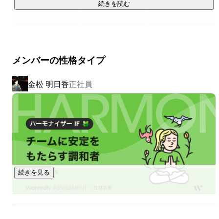
ング。

続きを読む
ある程度の事業規模になると、採用・営業・社内などさまざ
まな視点で一貫した姿勢やメッセージを企業が示す必要が出
てきます。

そこでENGEIはお客様の本意が企業理念に反映されていて、
メンバーの性格タイプ
その理念に基づいたクリエイティブを通した認知活動を支援
させていただいております。

金松 明日香
正社員
②受託開発

コンサルティング事業を通して、HPリニューアルや広告制
作、システム開発をさせていただいております。

エンジニアはもちろん、撮影クルーや広告戦略プランナーな
ど多方面で活躍中のメンバーでチームを編成して、高品質+ク
リエイティブな納品物に好評をいただいております。

続きを見る
③Web開発系SES

主な技術領域

- フロントエンド：HTML, CSS, Javascript (React/ Next.js)

- バックエンド：PHP(Laravel), Ruby(Ruby on Rails)
