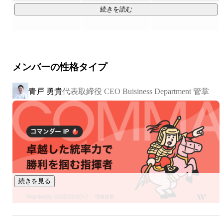
の流れ——。採用の文脈を立体的に捉えたうえで、クライアン
続きを読む
トが本当に求められる支援を提供しています。

NOVELは単なる採用コンサルでも、単なるBPOでも、単なる
制作会社でもありません。異なる領域が交ざり合うことで、
メンバーの性格タイプ
他社に真似できない独自の価値を発揮します。

青戸 勇貴
代表取締役 CEO Buisiness Department 管掌
RPO × 採用クリエイティブのパイオニア企業

––––––––––––––––––––––––––––––––––––––––––––––––––––
––––––––––––

私たちのRPO（採用代行）がひと味違うのは、単にオペレー
ションを回すのではなく、上流から設計することで、「認知
獲得〜入社」に至るすべての歩留まりに関与できる点です。

続きを見る
だから当社のPM（プロジェクトマネージャー）やRD（リク
ルーティングディレクター）は、目先の業務をただ回すので
はなく、選考フローを正常化・改善する視点を持っていま