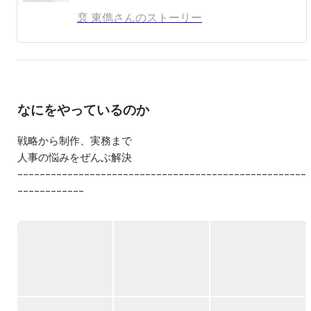
裵 東儁さんのストーリー
なにをやっているのか
戦略から制作、実務まで

人事の悩みをぜんぶ解決

––––––––––––––––––––––––––––––––––––––––––––––––––––
––––––––––––

1）上流設計からスタートする採用アウトソーシング（RPO）

2）ドーピングしない採用クリエイティブ

上記2つの柱で事業を展開するNOVEL（ノーベル）。

採用実務者とクリエイターが「人事の解放」という共通のテ
ーマに向かって一緒に仕事をしています。

採用市場の構造、求職者の心理、媒体の特性、選考プロセス