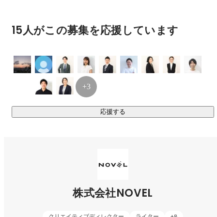
す。

オペレーションの見直しで改善できることもあれば、CD（ク
15人がこの募集を応援しています
リエイティブディレクター）を起点に、制作物でユニークに
解決できることもあります。

さらに採用実務まで自分たちで担っているからこそ、手がけ
たクリエイティブをすぐ現場で使い、効果を確かめながら改
善につなげやすい環境です。

+3
どのポジションであっても採用という成果に立ち会えるた
応援する
め、自分の仕事にたしかな実感を持つことができます。

ドーピングしない採用クリエイティブ

––––––––––––––––––––––––––––––––––––––––––––––––––––
––––––––––––

まだまだ無くならない「求人のドーピング」を、NOVELでは
株式会社NOVEL
徹底的に排除。ウソや誇張で人を集めても増えるのは失望だ
け。採用課題は振り出しに戻ってしまいます。

クリエイティブディレクター
ライター
+
8