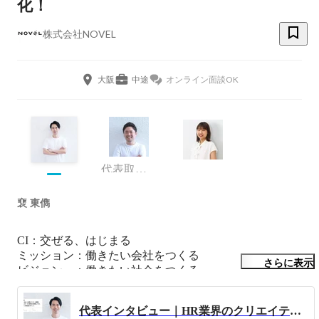
化！
株式会社NOVEL
大阪
中途
オンライン面談OK
代表取締役 CEO Buisiness Department 管掌
裵 東儁
CI：交ぜる、はじまる

ミッション：働きたい会社をつくる

さらに表示
ビジョン　：働きたい社会をつくる

スローガン：ドーピングしない採用支援

通り名　　：三流の韓流
代表インタビュー｜HR業界のクリエイティブ事情を聞いてみた