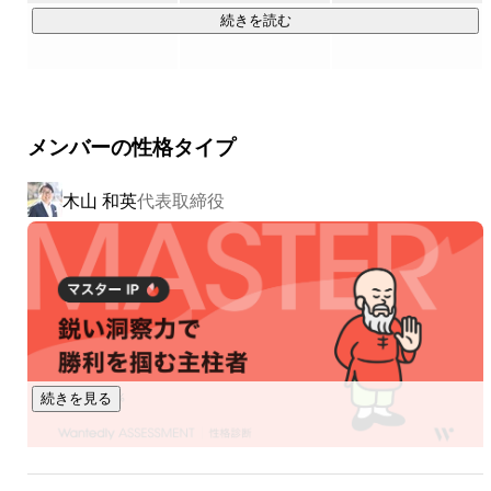
これが、私たちのビジネスです。新卒採用の世界は、もっと
続きを読む
良いものにできる。

ヒトツメが変えていきます。

▍事業内容

メンバーの性格タイプ
￣￣￣￣￣￣￣￣￣￣

①採用に、Innovationを。

木山 和英
代表取締役
採用コンサルティングサービス「MARUTTO」

新卒採用の課題、難題をまるっと解決するサービス。それが
「MARUTTO」です。60を超える新卒領域のサービス会社と
パートナー契約を結び、各社の特徴あるサービスを組み合わ
せ、企業ごとの課題に応じた個社最適なソリューションを設
計・提案します。採用ターゲット設定、採用手法の策定、選
考フロー構築、内定フォローまで。自社サービスにこだわら
ないフラットな視点からベストな選択肢を提示し、採用成功
続きを見る
を支援します。

②就活に、Innovationを。
