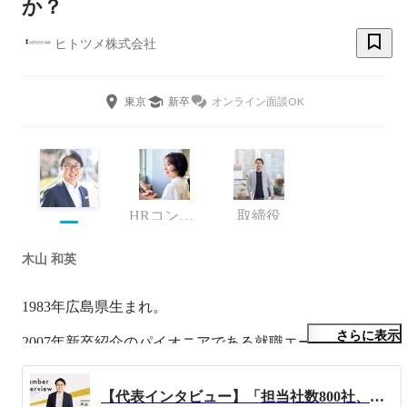
か？
ヒトツメ株式会社
東京
新卒
オンライン面談OK
HRコンサルタント
取締役
木山 和英
1983年広島県生まれ。

さらに表示
2007年新卒紹介のパイオニアである就職エージェントに新
卒入社。

1年目は100社近くの新規クライアントを開拓し全社MVP
【代表インタビュー】「担当社数800社、入社支援数3000人超え」日本トップクラスの支援実績を誇る代表木山が仕掛ける、人材業界の新たな仕組みと今後のビジョンについて