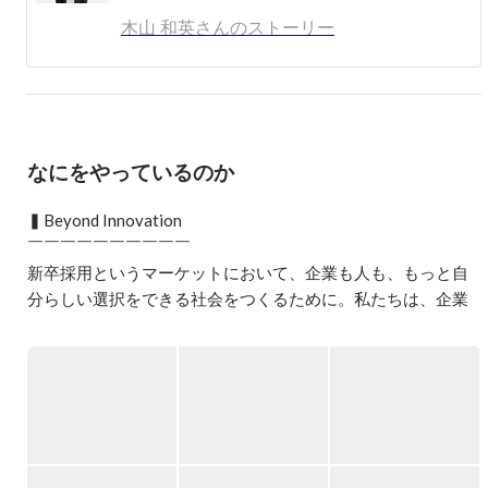
に。

木山 和英さんのストーリー
2年目は新規事業に関わりながら全社ギネスの売上を達
成。同時に最年少リーダーを担い、2010年退職。

2010年シンクトワイスの創業に携わる。

同社では新卒紹介事業の責任者、大阪支社立ち上げ、中途
なにをやっているのか
採用統括等を担いながら、自身でもクライアントを担当。
これまでに自身で500社近いクライントを担当し、入社支
▍Beyond Innovation

援した人数は2000人を超える。

￣￣￣￣￣￣￣￣￣￣

新卒から現在まで一貫して新卒支援に携わり、 新卒紹介
新卒採用というマーケットにおいて、企業も人も、もっと自
業界の中では担当クライアント数、入社支援数は国内トッ
分らしい選択をできる社会をつくるために。私たちは、企業
プクラスの実績。
や就活生、さらには採用サービス事業者といったあらゆるス
テークホルダーの境界を超えて課題を解決し、新卒採用の価
値を底上げしたいと考えています。

新卒採用に関わるすべての企業や人が固定概念に縛られず、
独自の採用活動や就職活動に取り組める。そんな世界観を実
現する新しいサービスを次々と生み出し、新卒採用の常識を
変えていく。
