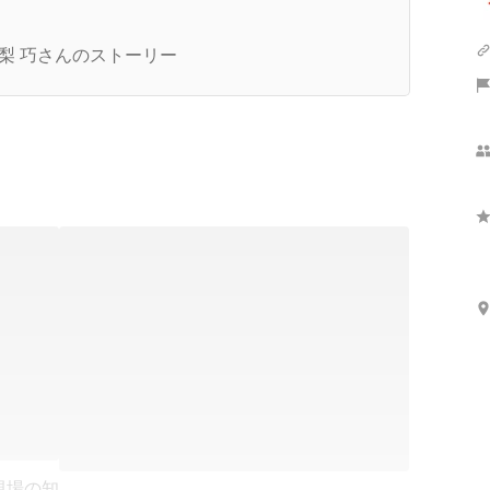
2024年2月】株式会社favyと株式会社29ON、合併
お知らせ
梨 巧さんのストーリー
現場の知