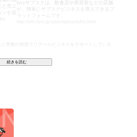
favyサブスクは、飲食店や美容室などの店舗
化と売上
が、簡単にサブスクビジネスを導入できるプ
ョンを提
ラットフォームです。
dex
http://info.favy.jp/subscription/index.html
テムと実務の両面でリテールビジネスをサポートしている
続きを読む
効率的にOMO（オンラインとオフラインの融合）マーケ
います。

avyサブスク」

favyモバイルオーダー」

ス「favyページ」
