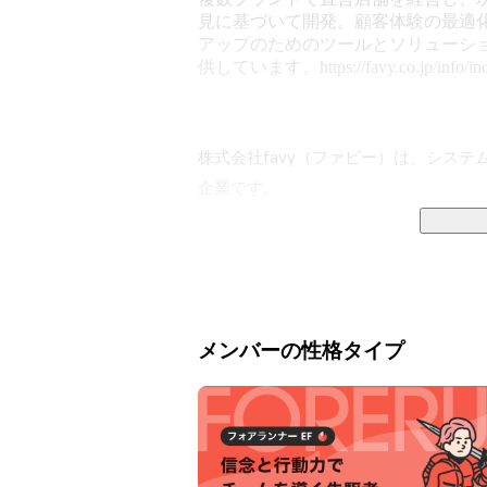
見に基づいて開発。顧客体験の最適
アップのためのツールとソリューシ
供しています。https://favy.co.jp/info/in
株式会社favy（ファビー）は、シス
企業です。

【主な事業1：OMOツールの提供】

複数のツールを組み合わせることで、
ティング施策を実施するサポートをして
メンバーの性格タイプ
具体的な提供ツール

・店舗向けサブスクプラットフォーム「f
・店舗向けのモバイルオーダーシステム「
・無料でお店のWebサイトを作れるサービ