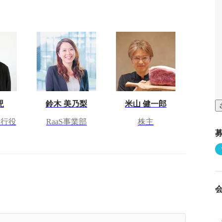
児
鈴木 美乃梨
米山 健一郎
 執行役
RaaS事業部
株主