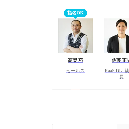
指名OK
高梨 巧
佐藤 正
セールス
RaaS Div.
員