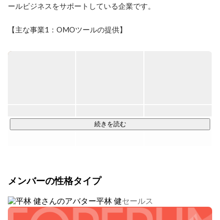
ールビジネスをサポートしている企業です。

【主な事業1：OMOツールの提供】

複数のツールを組み合わせることで、効率的にOMO（オンラ
インとオフラインの融合）マーケティング施策を実施するサ
ポートをしています。

具体的な提供ツール

・店舗向けサブスクプラットフォーム「favyサブスク」

・店舗向けのモバイルオーダーシステム「favyモバイルオー
ダー」

続きを読む
・無料でお店のWebサイトを作れるサービス「favyページ」

・PR記事を掲載・広告運用できるメディア「グルメメディア
favy」

など

メンバーの性格タイプ
【主な事業2：運用代行】

平林 健
セールス
Saasツールや、ツール群から生まれるユーザ行動データを活
用し、OMOマーケティング施策を企画・実行します。
