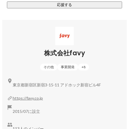
【主な事業3：シェア型フードホールの運営】

応援する
店舗の運営支援、大型物件の課題解決に特化した企画/デザイ
ン/施工/システムをワンストップで提供しています。

鈴木 美乃梨
RaaS事業部
現在は都内を中心に北海道〜鹿児島まで全国18ヶ所に展開。

オープン予定の物件も複数あり、年々物件数を増やしていま
す。

株式会社favy
最新情報はこちらをご覧ください：
https://blog.favy.co.jp/category/release/
その他
事業開発
+
8
東京都新宿区新宿3-15-11 アドホック新宿ビル4F
https://favy.co.jp
2015/07に設立
113人のメンバー