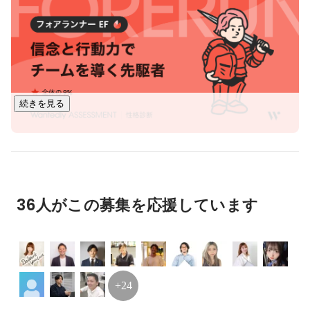
具体的な提供サービス

・大型物件の店舗運営の課題解決に特化した「Raas」

・デジタル広告の企画から運営まで代行する「広告運用代
行」

など

続きを見る
【クライアント】

現在は、エンタープライズ企業を中心にサービスを提供して
徳山 正一
SaaS（エンタープライズセールス）
います。

主なサービス提供業界

36人がこの募集を応援しています
・大手ディベロッパー

・鉄道会社

・小売

・飲食

など

+24