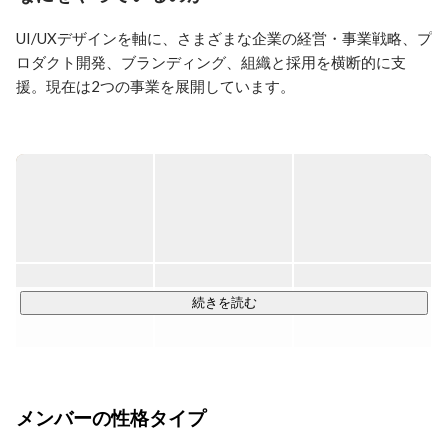
ワークに従事。インサイトリサーチ、ユーザーリサーチ
の案件をリードしている。
UI/UXデザインを軸に、さまざまな企業の経営・事業戦略、プ
ロダクト開発、ブランディング、組織と採用を横断的に支
援。現在は2つの事業を展開しています。

■ デザインパートナー事業

受託請負ではなく課題に伴走するデザインパートナーとし
て、事業・組織を共創します。戦略立案や実装の成果物だけ
で終わらず、クライアントに仕組みや文化を残し、自走でき
る状態まで支援することが特徴です。

あらゆるフェーズの経営・事業課題をデザインの力で解決し
ます。

続きを読む
- 事業創出：新規事業の戦略策定、顧客インサイトリサーチ、
ビジネスモデル検証など

- グロース：既存サービス・プロダクト改善、サービスブラン
メンバーの性格タイプ
ディングなど

- 変革：企業理念・価値観の浸透をゴールにしたコーポレート