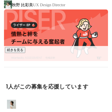
秋野 比彩美
UX Design Director
ブランディングなど

日本を代表する大企業からスタートアップまで、支援プロジ
ェクト総数は2,000件以上。

コーポレートサイトの実績もぜひご覧ください。 
https://goodpatch.com/work
■ デザインプラットフォーム事業

続きを見る
クライアントワークで培ったノウハウを活かし、自社ビジネ
スも展開しています。

- デザイナー特化型キャリアプラットフォーム
三浦 寛大
UI/UX デザイナー
「ReDesigner」

- デザイナー就活プラットフォーム「ReDesigner for 
1人がこの募集を応援しています
Student」

- オンラインホワイトボードSaaS「Strap」

- AIデザインツールSaaS「Layermate」

- 採用を効率化するAIエージェント「HRmony AI」
