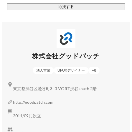
応援する
■ グループ会社

2020年に国内のデザイン会社として初めて東証グロース市場
に上場。以降、M&Aやジョイントベンチャーの設立を通じ
て、顧客への提供価値を広げています。

- スタジオディテイルズ 
https://www.details.co.jp/
- Muture（丸井グループとのジョイントベンチャー） 
株式会社グッドパッチ
https://muture.jp/
- ピープルアンドデザイン 
https://pand.design/
法人営業
UI/UXデザイナー
+
8
- Layermate 
https://www.layermate.ai/ja
東京都渋谷区鶯谷町3−3 VORT渋谷south 2階
http://goodpatch.com
2011/09に設立