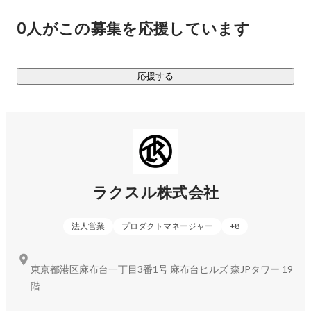
て「End-to-Endで中小企業の経営課題を解決するテクノロジ
0人がこの募集を応援しています
ープラットフォーム」となることを目指しています。

詳細についてはこちら

応援する
https://speakerdeck.com/raksulrecruiting/raksul-introduction
ラクスル株式会社
法人営業
プロダクトマネージャー
+
8
東京都港区麻布台一丁目3番1号 麻布台ヒルズ 森JPタワー 19
階