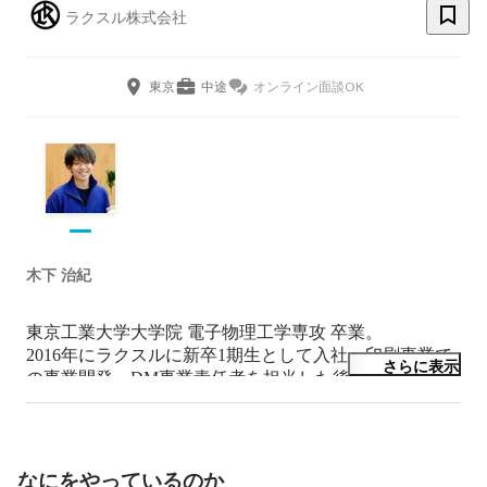
ラクスル株式会社
東京
中途
オンライン面談OK
木下 治紀
東京工業大学大学院 電子物理工学専攻 卒業。

2016年にラクスルに新卒1期生として入社。印刷事業で
さらに表示
の事業開発・DM事業責任者を担当した後、ラクスルグ
ループに加わったダンボールワン社に出向しCOOに就
任。

2023年8月よりラクスル株式会社の執行役員及び

ラクス事業本部VP of Marketing & Business Supplyに就
なにをやっているのか