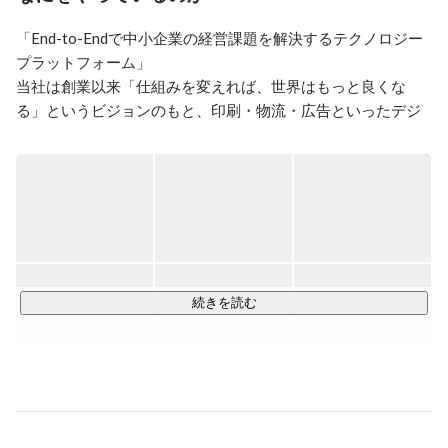
任。
「End-to-Endで中小企業の経営課題を解決するテクノロジー
プラットフォーム」

当社は創業以来「仕組みを変えれば、世界はもっと良くな
る」というビジョンのもと、印刷・物流・広告といったデジ
タル化が進んでいない伝統的な産業にインターネットを持ち
込み、産業構造の変革に取り組んできました。事業者の空き
時間などのリソースとユーザーを結び付けるシェアリングモ
デルを起点とした各サービスは、中小企業を中心としたお客
さまに支持され、成長を続けてきました。

培ってきた中小企業の顧客基盤を土台に、現在は内製での事
業立ち上げと連続的なM&Aを通じて事業領域を拡張していま
続きを読む
す。印刷・集客支援のプラットフォーム「ラクスル」、マー
ケティングのプラットフォーム「ノバセル」、法人向け金融
プラットフォーム「ラクスルバンク」をはじめとする各サー
ビスと顧客データを共通ID「RAKSUL ID」で連携させ、ヒ
ト・モノ・カネに関わる経営活動を一体で支える仕組みを構
築することで、日本企業の約99.7％を占める中小企業にとっ