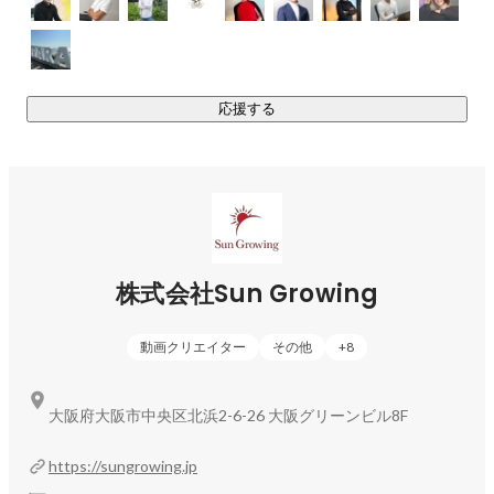
★HRサポート（採用代行／採用コンサルティング）

└ 採用戦略の設計からスカウト・面談設定・面談代行・候補
者フォローまで代行

応援する
└ 企業の採用課題を分析し、「採れる仕組み」を構築

└ 採用広報やブランディング支援も実施

目指す姿

・転職者・学生の双方にとって「キャリアの伴走者」となる
存在へ

・企業の採用を支援するだけでなく、人材が定着・活躍する
株式会社Sun Growing
未来まで支援

・日本の労働市場において、人と企業の成長を同時に実現す
動画クリエイター
その他
+
8
る仕組みづくり

▍Sun Growingのマーケティング事業

大阪府大阪市中央区北浜2-6-26 大阪グリーンビル8F
￣￣￣￣￣￣￣￣￣￣￣￣

★SNS運用代行

https://sungrowing.jp
└ Instagram・TikTokを中心に、企画〜投稿・分析まで一気通