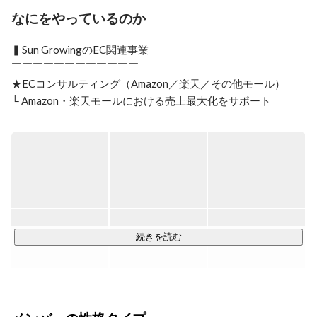
その半年後に独立。

なにをやっているのか
2014年にEC販売事業、民泊事業を立ち上げる。しかし
無免許運転状態で独立したため、失敗に失敗を重ね3年
▍Sun GrowingのEC関連事業

間で約2,000万円に負債が膨れ上がる。そこからEC販売
￣￣￣￣￣￣￣￣￣￣￣￣

事業の継続やコンサルティングへの事業展開、地道なリ
★ECコンサルティング（Amazon／楽天／その他モール）

ファラル営業が実り約1年で完済。

その後2019年より人材、デジタルコマース事業を主とし
└ Amazon・楽天モールにおける売上最大化をサポート

た株式会社Sun Growingを創業。

└ SEO対策・広告運用・レビュー改善・ページ改善を一気通
現在7期目を迎え、6期連続増収増益を継続中。
貫で支援

└ データ分析を基にした戦略立案と改善提案

★EC運用代行

└ 商品ページ制作・更新、在庫管理、セール施策などを代行

└ クライアントのリソース不足を補い、日常運用を効率化

└ サイト改善や広告施策を組み合わせ、売上の底上げを実現

続きを読む
★自社EC／D2C事業

└ 自社商品を企画・開発し、Amazon・楽天・自社ECで販売

└ 得られた知見をコンサル・運用代行に還元し、ノウハウを