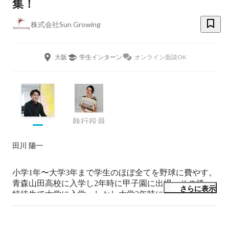
集！
株式会社Sun Growing
大阪
学生インターン
オンライン面談OK
執行役員
田川 陽一
小学1年〜大学3年まで学生のほぼ全てを野球に費やす。
青森山田高校に入学し2年時に甲子園に出場。その後、
さらに表示
特待生で大学に入学。しかし大学3年時に怪我でプロ野
球選手になる夢を諦める。

卒業後、100名規模のベンチャー企業に新卒入社。保険
営業マンとして、史上最速で社内月間売上1位を獲得し