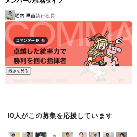
メンバーの性格タイプ
蓄積

└ 「2年で10億規模」のブランド創出を目指し新規事業を展開

堀内 早苗
執行役員
目指す姿

・ECモールの売上を最大化する「伴走型パートナー」となる
こと

・クライアントの売上拡大と、自社ブランドの成長を相互に
レバレッジするモデルを構築

・ECを起点に、新しい商品やブランドを生み出し、日本発の
続きを見る
成長ブランドを数多く創出

▍Sun Growingの人材紹介・HRサポート事業

￣￣￣￣￣￣￣￣￣￣￣￣

★人材紹介（シゴサポ／ガクキャリ）

10人がこの募集を応援しています
└ 社会人向け転職支援「シゴサポ」で即戦力人材を紹介

└ 学生向けキャリア支援「ガクキャリ」でインターン・新卒
採用を支援
