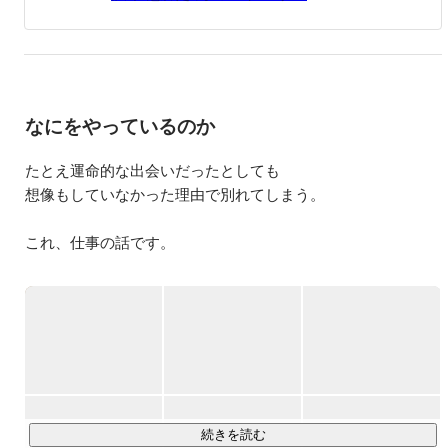
は、ぷち社食サービス「オフィスおかん」をリリースし、
多数のメディアで紹介されるなど注目を集めている。
なにをやっているのか
たとえ運命的な出会いだったとしても

想像もしていなかった理由で別れてしまう。

これ、仕事の話です。

せっかく素晴らしい人材と企業が出会っても、自身の健康状
態、家庭との両立、同僚との関係、職場環境などを理由に、
働き続けることを諦めてしまう「望まない離職」が今の日本
社会にあります。

私たちは、「望まない離職を生まない組織づくりを支援す
る」ことで、人材不足が深刻である日本における企業課題と
社会課題の解決に取り組み、「働く人と企業の双方が望んで
続きを読む