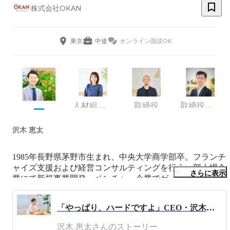
株式会社OKAN
東京
中途
オンライン面談OK
人材組織開発室/採用
取締役
取締役執行役員CFO
沢木 恵太
1985年長野県茅野市生まれ、中央大学商学部卒。フランチ
ャイズ支援および経営コンサルティングを行う一部上場企
さらに表示
業にて新規事業開発、ベンチャー企業でゲームプロデュー
サー兼事業責任者を経て、EdTech領域のスタートアップに
初期メンバーとして参画。その後、2012年12月に株式会社
「やっぱり、ハードですよ」CEO・沢木が語るOKANの職場
おかん(当時CHISAN)を設立し現職。「働くヒトのライフ
スタイルを豊かにする」をミッションに、2014年3月に
沢木 恵太さんのストーリー