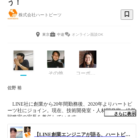
う！
株式会社ハートビーツ
東京
中途
オンライン面談OK
その他
コーポレート部 採用広報チーム
佐野 裕
　LINE社に創業から20年間勤務後、2020年よりハートビ
ーツ社にジョイン。現在、技術開発室・人材開発室・経営
さらに表示
戦略室の室長を兼任しています。

　LINE社時代はインフラエンジニアやプロジェクトマネ
ージャーとして関わり、特に大規模プロジェクトやグロー
【LINE創業エンジニアが語る、ハートビーツに入社した理由】いいタイミングだと思い、その日に入社することを決めました。
バル環境でのプロジェクト取りまとめが強みです。
