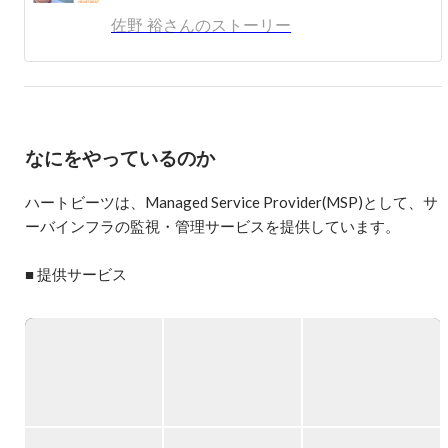
佐野 裕さんのストーリー
著書:

インフラエンジニアの教科書

インフラエンジニアの教科書2 スキルアップに効く技術と
知識

など
なにをやっているのか
ハートビーツは、Managed Service Provider(MSP)として、サ
ーバインフラの監視・管理サービスを提供しています。

■ 提供サービス

・24 時間 365 日有人によるサーバー監視サービス

・サーバー管理サービス

・システムチューニングサービス

・サーバー・ネットワーク設計・構築

・マネージドホスティング・ハウジングサービス

・コンサルティングサービス
