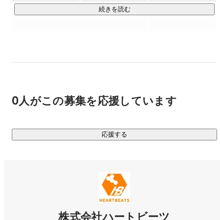
■ 主要顧客

続きを読む
・Webメディア

・ECサイト

・ソーシャルゲーム　etc

■ お客様事例 

　▼ サービスを止めない独自のシステム設計@マーベラス様 

https://heartbeats.jp/casestudy/marvelous/
0人がこの募集を応援しています
　▼ 技術に詳しいからこそできる適切なプランニング@メデ
ィアジーン様 

http://heartbeats.jp/casestudy/gizmodo.html
応援する
株式会社ハートビーツ