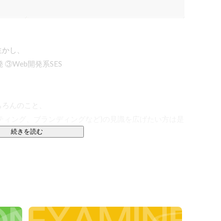
かし、

Web開発系SES

ろんのこと、

ティング、ブランディングなど)の見識を広げたい方は是
続きを読む
るのが、ブランディング。

営業・社内などさまざまな視点で一貫した姿勢やメッセ
理念に反映されていて、その理念に基づいたクリエイティ