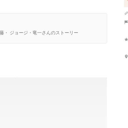
社長あいさつ】どうも！代表のジョージです！
藤・ ジョージ・竜一さんのストーリー