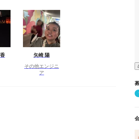
日香
矢崎 陽
その他エンジニ
ア