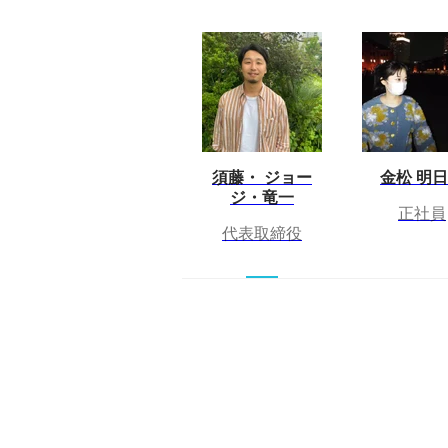
須藤・ ジョー
金松 明
ジ・竜一
正社員
代表取締役