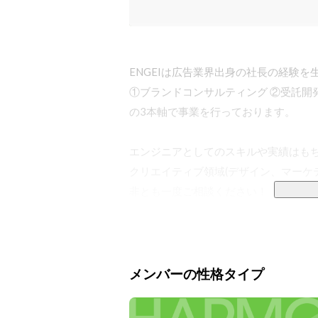
ENGEIは広告業界出身の社長の経験を生
①ブランドコンサルティング ②受託開発 ③
の3本軸で事業を行っております。

エンジニアとしてのスキルや実績はもち
クリエイティブ領域(デザイン、マーケ
非とも一度ご相談ください！

①ブランドコンサルティング

事業に邁進するお客様の多くが苦手とす
ある程度の事業規模になると、採用・
メンバーの性格タイプ
ージを企業が示す必要が出てきます。

そこでENGEIはお客様の本意が企業