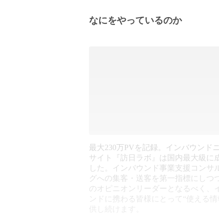
なにをやっているのか
最大230万PVを記録。インバウンド
サイト『訪日ラボ』は国内最大級に
した。インバウンド事業支援コンサ
グへの集客・送客を第一指標にしつ
のオピニオンリーダーとなるべく、
ンドに携わる皆様にとって“使える情
供し続けます。