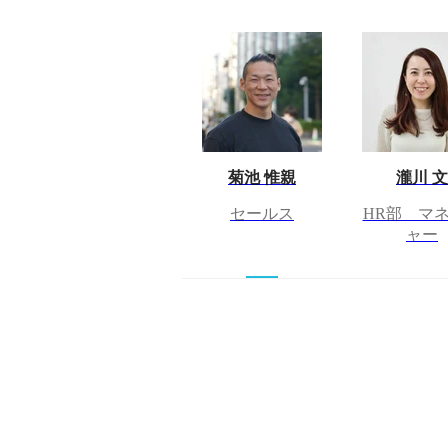
菊池 惟親
瀧川 文
セールス
HR部 マ
ャー