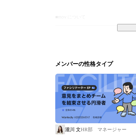
■mov について

─────────────────────

株式会社movは、「日本のポテンシャ
多事業展開をしています。

・インバウンド支援事業：業界最大級
メンバーの性格タイプ
インバウンド専門のコンサルティング
援しています。

・店舗支援事業：店舗向け集客一元化プ
供だけでなくインバウンドの豊富な知
口コミ分析にも対応しております。

・メーカー支援事業：外国人インフルエン
瀧川 文
HR部 マネージャー
JAPAN』を提供しています。拡散力