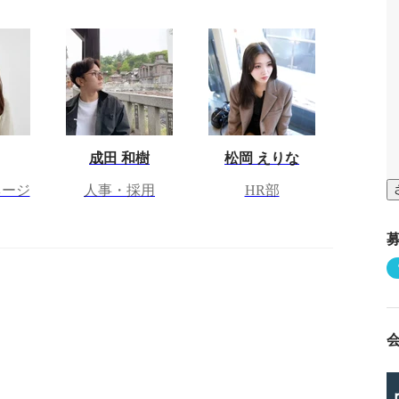
成田 和樹
松岡 えりな
ネージ
人事・採用
HR部