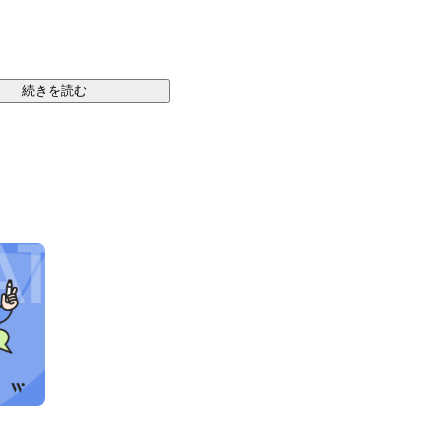
続きを読む
ルを最大化する」を使命に、インバウンド領域において
のインバウンドビジネスメディア『訪日ラボ』の運営や
サービスの提供を通じて、企業や自治体の取り組みを支
ラットフォーム『口コミコム』により、MEO対策の提
見を活かし、海外媒体を含む多言語での店舗情報管理や
サー向けセルフサンプリングサービス『trial 
のある在日外国人インフルエンサーに実際に商品を立替購