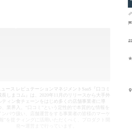
ニュース
レピュテーションマネジメントSaaS『口コミ
成長しま
コム』は、2020年11月のリリースから大手外
ルティン
食チェーンをはじめ多くの店舗事業者に導
つ、業界
入。“口コミ”という定性的で本質的な情報を
インバウ
扱い、店舗運営をする事業者の皆様のマーケ
報”を提
ティングに活用いただくべく、プロダクト開
発〜運営まで行っています。