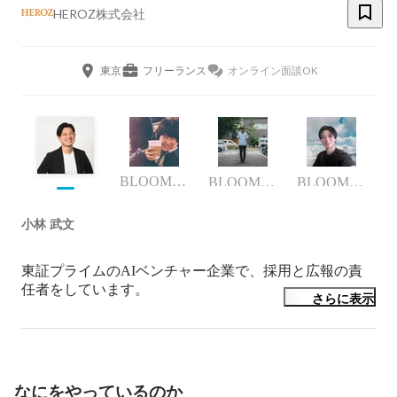
HEROZ株式会社
東京
フリーランス
オンライン面談OK
BLOOMWORKS & HEROZ Recruiter Specialist
BLOOMWORKS事業部
BLOOM WORKS事業部
小林 武文
東証プライムのAIベンチャー企業で、採用と広報の責
任者をしています。

さらに表示
採用に関しては、ダイレクトリクルーティングスキルを
武器に達成計画の策定、進行管理、自らスカウトからカ
ジュアル面談まで行い母集団形成するプレイングマネジ
メントをしています。

なにをやっているのか