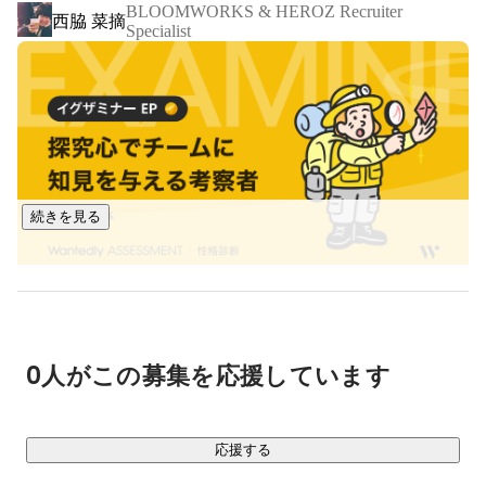
BLOOMWORKS & HEROZ Recruiter
西脇 菜摘
ています。

Specialist
HEROZでは採用決定数の6割以上（2024年1月1日～12月19
日 自社調査）を「ダイレクトリクルーティング」によって採
用しています。

また、自社だけでなくグループ会社の採用も同じくダイレク
トリクルーティングによって成功させてきました。

AIを活用し、仮説検証を繰り返して市場や採用競合を分析
し、自社の魅力づくりに取り組んできたノウハウがありま
続きを見る
す。

現役の人事戦略担当者（HRBP）である私たち自らが、採用体
制づくりを支援させていただいております。

近々、サービスをSaaS化した形でのリリースも予定しており
ます。
0人がこの募集を応援しています
応援する