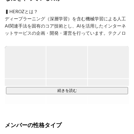
広報では、HEROZをAIビジネスで第一想起される企業
▍HEROZとは？

にすることをビジョンに、SNSの活用、エンジニアブロ
グの立ち上げ、BtoB向けサービスページリニューアル
ディープラーニング（深層学習）を含む機械学習による人工
からメディアリレーションなどビジネス向けの発信全般
AI関連手法を固有のコア技術とし、AIを活用したインターネ
に担当しています。

ットサービスの企画・開発・運営を行っています。テクノロ
ジーファーストの体制の元、我々の研究開発している将棋AI
Twitter：https://twitter.com/tbayashi
は、高度な「指し手の先読み」と「判断・意思決定」を学習
し、現役の将棋プロ棋士や名人にも勝利しています。この将
棋をベースにしたAI技術は、大手建設会社、大手金融機関、
大手工務店、大手デバッグ企業などでも導入されています
が、今後も各種産業分野への応用に積極的に取り組み、これ
まで人間には解決できなかった問題に当社AI技術をもって挑
戦し、新時代の創造を目指していきます。

続きを読む
▍“BLOOMWORKS”とは

“BLOOMWORKS”は、AI企業であるHEROZ株式会社が手掛け
るAI採用支援サービスです！

メンバーの性格タイプ
AI × 採用コンサル × RPO で企業の競争力を開花させる！

私たちのチームは、HEROZの”現役”採用メンバーで構成され